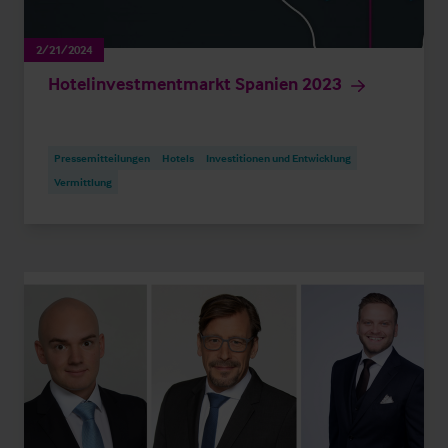
2/21/2024
Hotelinvestmentmarkt Spanien 2023
Pressemitteilungen
Hotels
Investitionen und Entwicklung
Vermittlung