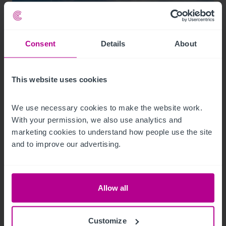
Consent
Details
About
9/12/2023
This website uses cookies
Christie & Co vermittelt neuen Hotelpächter
We use necessary cookies to make the website work. 
für das Mainfranken Center Bamberg
With your permission, we also use analytics and 
marketing cookies to understand how people use the site 
and to improve our advertising.
Pressemitteilungen
Hotels
Vermittlung
Turnaround und Sanierung
Beratung
Bewertung
Investitionen und Entwicklung
Allow all
Customize