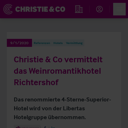
Account
Men
Immobiliensuche
9/1/2020
Referenzen
Hotels
Vermittlung
Christie & Co vermittelt
das Weinromantikhotel
Richtershof
Das renommierte 4-Sterne-Superior-
Hotel wird von der Libertas
Hotelgruppe übernommen.
Share Article