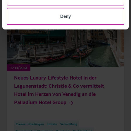
Deny
5/14/2023
Neues Luxury-Lifestyle-Hotel in der
Lagunenstadt: Christie & Co vermittelt
Hotel im Herzen von Venedig an die
Palladium Hotel Group
Pressemitteilungen
Hotels
Vermittlung