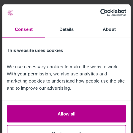
Consent
Details
About
This website uses cookies
We use necessary cookies to make the website work. 
With your permission, we also use analytics and 
marketing cookies to understand how people use the site 
7/23/2026
and to improve our advertising.
Christie & Co vermarktet das Fini Resort
Badenweiler im Dreiländereck Deutschland–
Frankreich–Schweiz
Allow all
Pressemitteilungen
Hotels