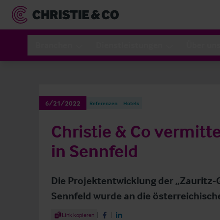
Branchen
Dienstleistungen
Über un
6/21/2022
Referenzen
Hotels
Christie & Co vermitt
in Sennfeld
Die Projektentwicklung der „Zauritz
Sennfeld wurde an die österreichisc
Share Article
Link kopieren
Share on Facebook
Share on LinkedIn