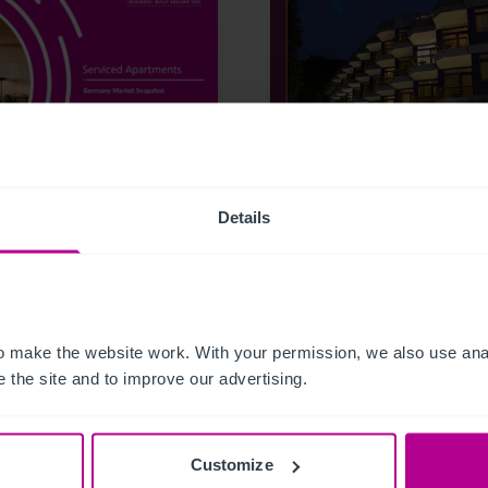
6
7/23/2026
any Serviced
Christie & Co vermark
Details
rtments Snapshot
das Fini Resort
Badenweiler im
Dreiländereck
Deutschland–Frankre
 make the website work. With your permission, we also use anal
Schweiz
 the site and to improve our advertising.
kationen
Hotels
Pressemitteilungen
Hotels
Customize