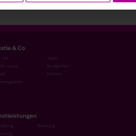
istie & Co
 uns
Team
stie Group
Neuigkeiten
akt
Karriere
lenangebote
nstleistungen
ittlung
Beratung
ertung