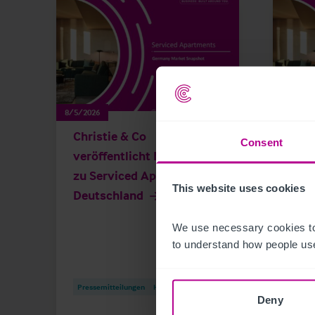
8/5/2026
8/5/202
Christie & Co
Germ
Consent
veröffentlicht Marktstudie
Apa
zu Serviced Apartments in
This website uses cookies
Deutschland
We use necessary cookies to
to understand how people use
Pressemitteilungen
Hotels
Publi
Deny