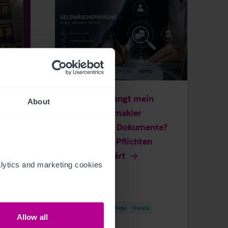
7/8/2026
tet
Warum verlangt mein
About
Immobilienmakler
persönliche Dokumente?
Gesetzliche Pflichten
ich–
einfach erklärt
ytics and marketing cookies 
Blog-Beiträge
Pflege
Hotels
Allow all