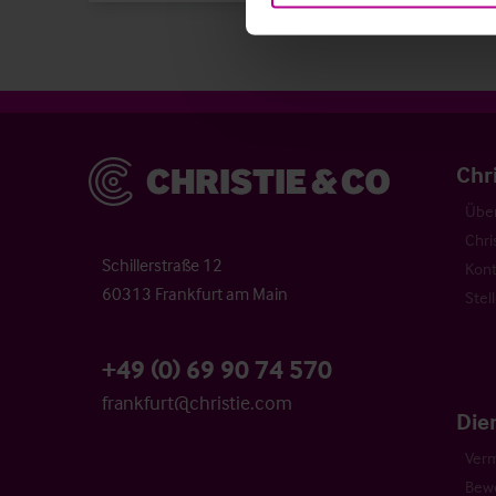
Christie & Co
Chr
Über
Chri
Schillerstraße 12
Kont
60313 Frankfurt am Main
Stel
+49 (0) 69 90 74 570
frankfurt@christie.com
Die
Verm
Bew