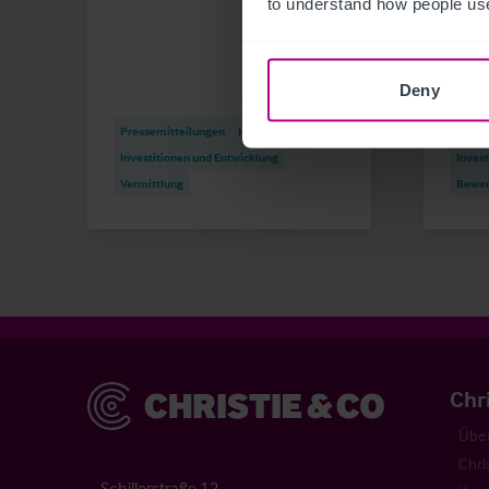
to understand how people use
Deny
Press
Pressemitteilungen
Hotels
Vermi
Investitionen und Entwicklung
Invest
Vermittlung
Bewer
Christie & Co
Chr
Über
Chri
Schillerstraße 12