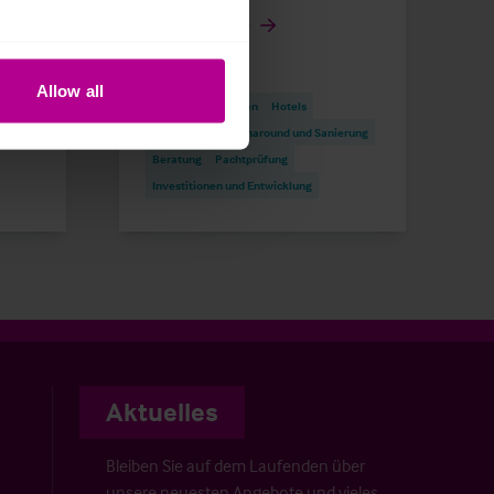
Hotel Group
Allow all
Pressemitteilungen
Hotels
erung
Vermittlung
Turnaround und Sanierung
Beratung
Pachtprüfung
Investitionen und Entwicklung
Aktuelles
Bleiben Sie auf dem Laufenden über
unsere neuesten Angebote und vieles