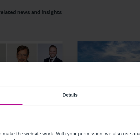
related news and insights
023
9/12/2023
Details
stie & Co verstärkt
Christie & Co vermitte
Team in Deutschland
neuen Hotelpächter fü
das Mainfranken Cent
Bamberg
 make the website work. With your permission, we also use anal