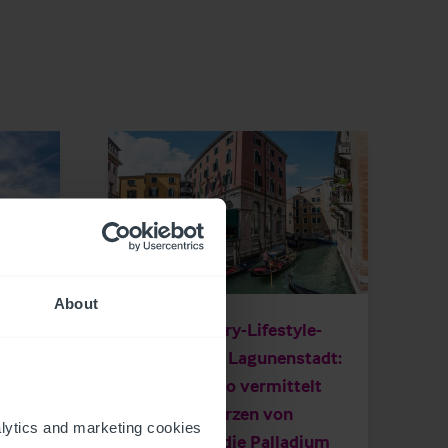
5/14/2023
About
lt
Neues Luxury-Lifestyle-
r
Hotel in der Lagunenstadt:
er
Christie & Co vermittelt
Hotel im Herzen von
ytics and marketing cookies 
Venedig an die Palladium