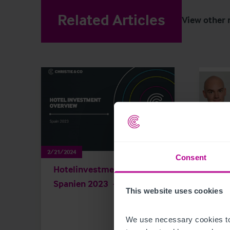
Related Articles
View other 
2/21/2024
11/29/2
Consent
Hotelinvestmentmarkt
Chri
Spanien 2023
das 
This website uses cookies
We use necessary cookies to