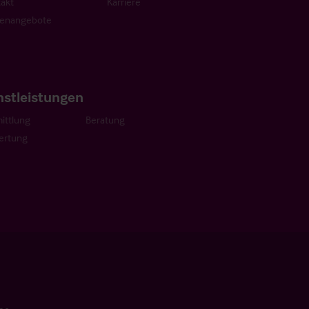
akt
Karriere
lenangebote
nstleistungen
ittlung
Beratung
ertung