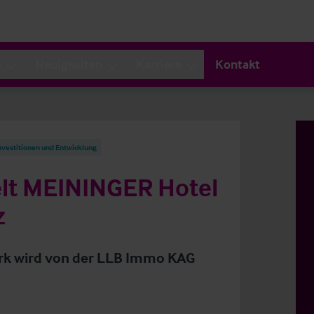
s
Neuigkeiten
Karriere
Kontakt
nvestitionen und Entwicklung
elt MEININGER Hotel
z
irk wird von der LLB Immo KAG