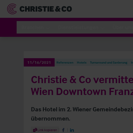
Branchen
Dienstleistungen
Über un
11/16/2021
Referenzen
Hotels
Turnaround und Sanierung
I
Christie & Co vermitt
Wien Downtown Fran
Das Hotel im 2. Wiener Gemeindebez
übernommen.
Share Article
Link kopieren
Share on Facebook
Share on LinkedIn