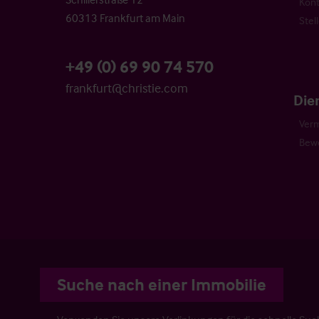
Kont
60313 Frankfurt am Main
Stel
+49 (0) 69 90 74 570
frankfurt@christie.com
Die
Verm
Bew
Suche nach einer Immobilie