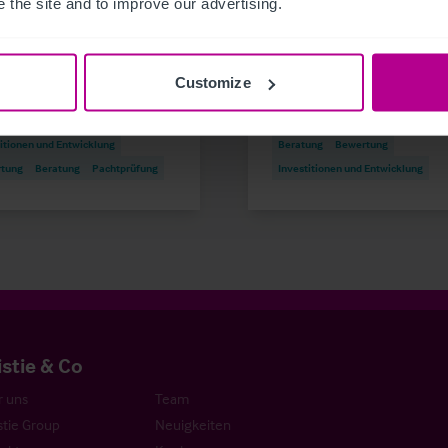
 the site and to improve our advertising.
Customize
emitteilungen
Pflege
Hotels
Pressemitteilungen
Hotels
ttlung
Turnaround und Sanierung
Vermittlung
Turnaround und Sani
itionen und Entwicklung
Beratung
Bewertung
tung
Beratung
Pachtprüfung
Investitionen und Entwicklung
istie & Co
 uns
Team
stie Group
Neuigkeiten