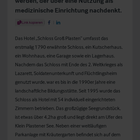
werden, der über eine Nutzung als
medizinische Einrichtung nachdenkt.
Share Article
Link kopieren
Share on Facebook
Share on LinkedIn
Das Hotel „Schloss Groß Plasten“ umfasst das
erstmalig 1790 erwähnte Schloss, ein Kutscherhaus,
ein Wohnhaus, eine Garage sowie ein Lagerhaus.
Nachdem das Schloss mit Ende des 2. Weltkrieges als
Lazarett, Soldatenunterkunft und Flüchtlingsheim
genutzt wurde, war es bis in die 1990er Jahre eine
landschaftliche Bildungsstätte. Seit 1995 wurde das
Schloss als Hotel mit 54 individuell eingerichteten
Zimmern betrieben. Das großzügige Seegrundstück,
ist etwas über 4,2ha groß und liegt direkt am Ufer des
Klein Plastener See. Neben einer weitläufigen
Parkanlage mit Kräutergarten befindet sich auf dem