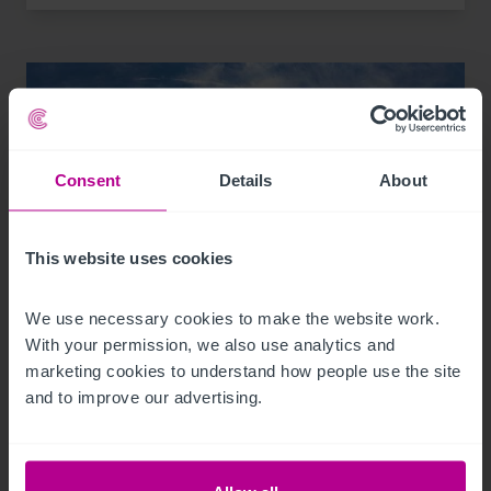
Consent
Details
About
This website uses cookies
We use necessary cookies to make the website work. 
9/12/2023
With your permission, we also use analytics and 
marketing cookies to understand how people use the site 
Christie & Co vermittelt neuen Hotelpächter
and to improve our advertising.
für das Mainfranken Center Bamberg
Pressemitteilungen
Hotels
Vermittlung