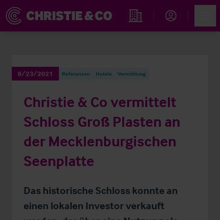
Account
Men
Immobiliensuche
8/23/2021
Referenzen
Hotels
Vermittlung
Christie & Co vermittelt
Schloss Groß Plasten an
der Mecklenburgischen
Seenplatte
Das historische Schloss konnte an
einen lokalen Investor verkauft