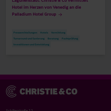
Lagunenstadt: Christie & Co vermittelt
Hotel im Herzen von Venedig an die
Palladium Hotel Group
Pressemitteilungen
Hotels
Vermittlung
Turnaround und Sanierung
Beratung
Pachtprüfung
Investitionen und Entwicklung
Christie & Co
Schillerstraße 12