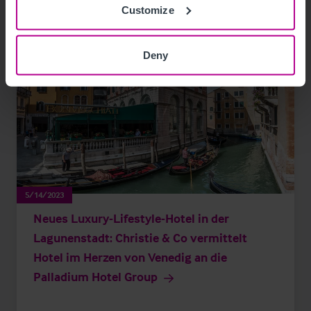
Customize
Deny
5/14/2023
Neues Luxury-Lifestyle-Hotel in der
Lagunenstadt: Christie & Co vermittelt
Hotel im Herzen von Venedig an die
Palladium Hotel Group