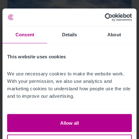
Consent
Details
About
This website uses cookies
9/12/2023
Christie & Co vermittelt neuen Hotelpächter
We use necessary cookies to make the website work. 
With your permission, we also use analytics and 
für das Mainfranken Center Bamberg
marketing cookies to understand how people use the site 
and to improve our advertising.
Pressemitteilungen
Hotels
Vermittlung
Turnaround und Sanierung
Beratung
Bewertung
Investitionen und Entwicklung
Allow all