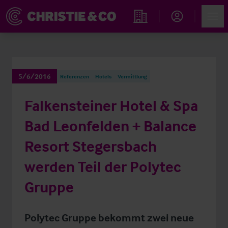
Account
Men
Immobiliensuche
5/6/2016
Referenzen
Hotels
Vermittlung
Falkensteiner Hotel & Spa
Bad Leonfelden + Balance
Resort Stegersbach
werden Teil der Polytec
Gruppe
Polytec Gruppe bekommt zwei neue