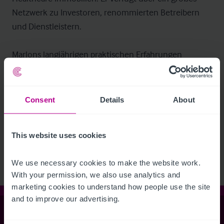
Netzwerk zu Investoren, renommierten Betreibern 
und Dienstleistern. 

Marlons langjährigen praktischen Erfahrungen 
komplettieren sein akademisches Wissen, welches er 
an der FH Kufstein mit einem Masterabschluss in 
Immobilien- und Facilitymanagement, sowie seinem 
Consent
Details
About
Bachelor in Immobilienwirtschaft an der Hochschule 
für Wirtschaft und Umwelt in Geislingen, erfolgreich 
This website uses cookies
absolvierte.
We use necessary cookies to make the website work. 
With your permission, we also use analytics and 
marketing cookies to understand how people use the site 
and to improve our advertising.
Christie & Co