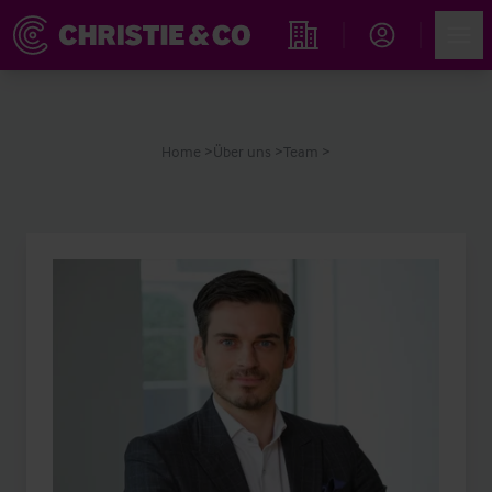
Account
Men
Immobiliensuche
Home
Über uns
Team