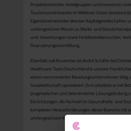
Projektentwickler, Hotelgruppen und Investoren unte
Tourismusministerien im Mittleren Osten beratend tät
Eigentümervertreter diverser Kapitalgesellschaften 
umfangreiches Wissen zu Markt- und Standortanalys
und -bewertungen sowie Hotelbetreibersuchen, Ver
Finanzierungsvermittlung.
Ebenfalls seit November ist
André Schäfer
bei Christi
Healthcare-Team Deutschland in unserer Frankfurter
einem renommierten Beratungsunternehmen tätig, we
Sozialwirtschaft spezialisiert. Dort arbeitete er mit
pragmatischer und zielorientierter Lösungsfindung zu
Einrichtungen. Als Fachwirt im Gesundheits- und Sozia
komplexen Herausforderungen dieser Branche mit un
umfangreichem Wissen unser Team.