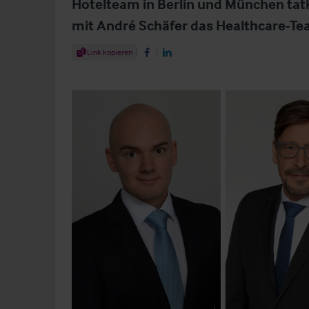
Hotelteam in Berlin und München tat
mit André Schäfer das Healthcare-Tea
Share Article
Link kopieren
Share on Facebook
Share on LinkedIn