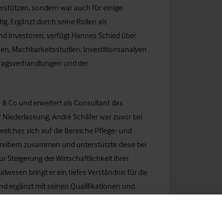
rstützen, sondern war auch für einige
ig. Ergänzt durch seine Rollen als
und Investoren, verfügt Hannes Schied über
en, Machbarkeitsstudien, Investitionsanalyen
tragsverhandlungen und der
e & Co und erweitert als Consultant das
 Niederlassung. André Schäfer war zuvor bei
lches sich auf die Bereiche Pflege- und
 Betreibern zusammen und unterstützte diese bei
r Steigerung der Wirtschaftlichkeit ihrer
lwesen bringt er ein tiefes Verständnis für die
d ergänzt mit seinen Qualifikationen und