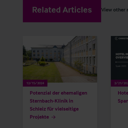
Related Articles
View other 
12/15/2024
2/21/20
Potenzial der ehemaligen
Hot
Sternbach-Klinik in
Span
Schleiz für vielseitige
Projekte