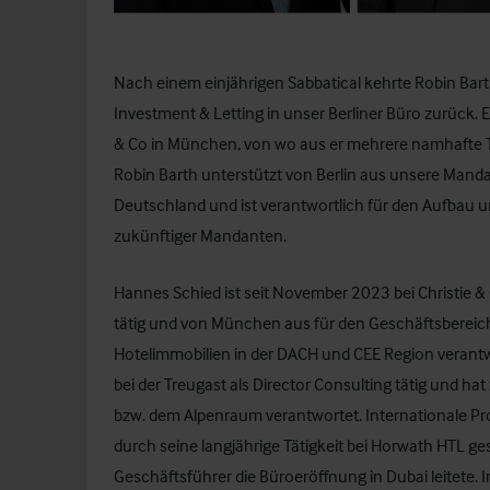
Nach einem einjährigen Sabbatical kehrte
Robin Bar
Investment & Letting in unser Berliner Büro zurück. Er
& Co in München, von wo aus er mehrere namhafte Tr
Robin Barth unterstützt von Berlin aus unsere Manda
Deutschland und ist verantwortlich für den Aufbau 
zukünftiger Mandanten.
Hannes Schied
ist seit November 2023 bei Christie 
tätig und von München aus für den Geschäftsberei
Hotelimmobilien in der DACH und CEE Region verantw
bei der Treugast als Director Consulting tätig und 
bzw. dem Alpenraum verantwortet. Internationale Pr
durch seine langjährige Tätigkeit bei Horwath HTL g
Geschäftsführer die Büroeröffnung in Dubai leitete. I