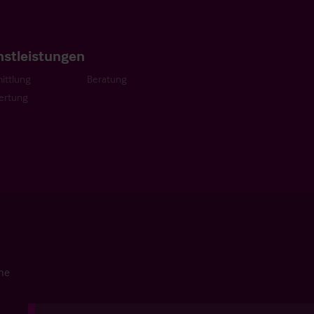
nstleistungen
ittlung
Beratung
ertung
che