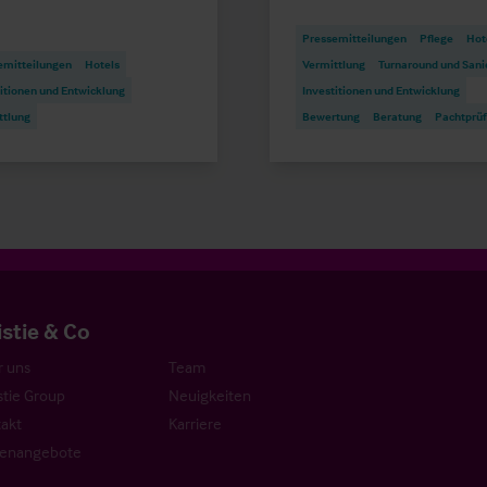
Pressemitteilungen
Pflege
Hot
emitteilungen
Hotels
Vermittlung
Turnaround und Sani
itionen und Entwicklung
Investitionen und Entwicklung
ttlung
Bewertung
Beratung
Pachtprü
istie & Co
 uns
Team
stie Group
Neuigkeiten
akt
Karriere
lenangebote