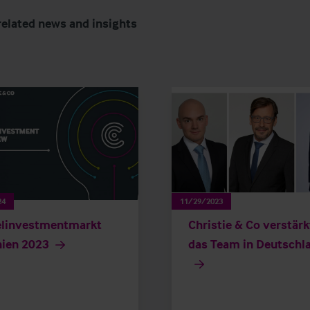
related news and insights
24
11/29/2023
elinvestmentmarkt
Christie & Co verstärk
ien 2023
das Team in Deutschl