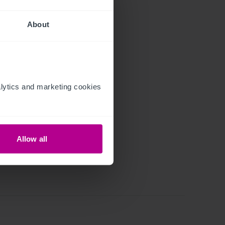
About
ytics and marketing cookies 
Allow all