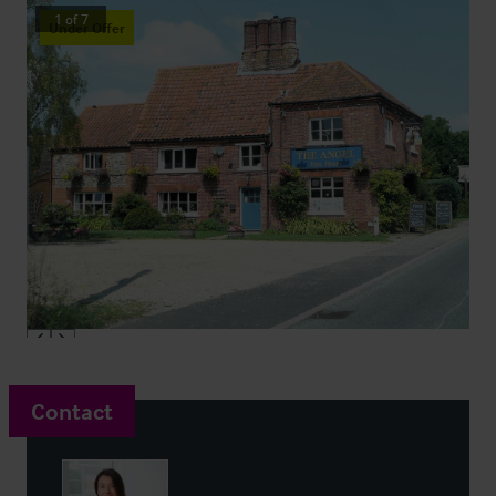
1
of
7
Under Offer
Contact