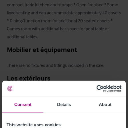
compact trade kitchen and storage * Open fireplace * Some 
fixed seating and can accommodate approximately 40 covers 
* Dining/function room for additional 20 seated covers * 
Games room with additional bar, space for pool table or 
additional tables.
Mobilier et équipement
There are no fixtures and fittings included in the sale.
Les extérieurs
* Large forecourt suitable for outside trade * Customer 
parking for 10 cars * Bowling green included * Private yard 
Consent
Details
About
and garden to rear of property.
Logement de fonction
This website uses cookies