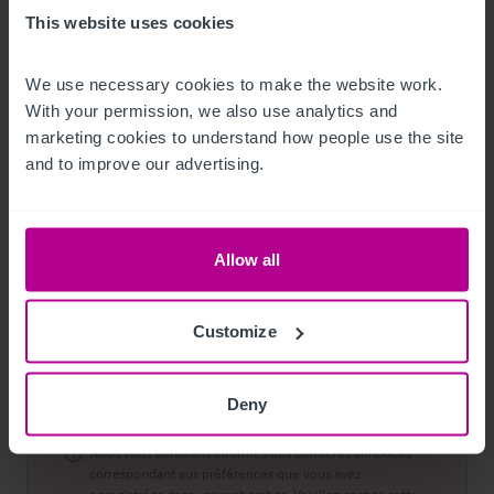
This website uses cookies
We use necessary cookies to make the website work. 
With your permission, we also use analytics and 
Souhaitez-vous discuter avec nous de vos besoins
Requis
marketing cookies to understand how people use the site 
?
and to improve our advertising.
Allow all
Mises à jour de la propriété Christie
Customize
Facultatif
& Co
Je souhaite recevoir les alertes Christie & Co
Deny
Nous vous tiendrons informés des dernières annonces
correspondant aux préférences que vous avez