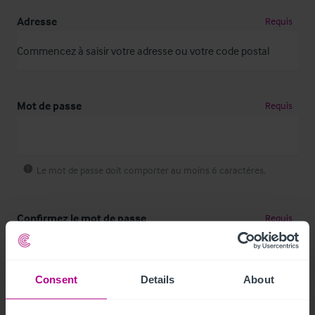
Adresse
Requis
Mot de passe
Requis
Le mot de passe doit comporter au moins 6 caractères.
Confirmez le mot de passe
Requis
Consent
Details
About
Comment nous avez-vous trouvé ?
Requis