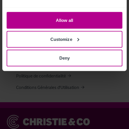
Catégories Spéciales que dans le but de remplir nos
obligations légales
, comme des informations pour lutter
contre le blanchiment d’argent.
Allow all
Terms & Policies
Customize
Avertissement
Deny
Protection des données personnelles
Politique de confidentialité
Conditions Générales d'Utilisation
Christie & Co