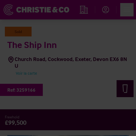
Account
Men
Rechercher un hôtel
Sold
The Ship Inn
Church Road, Cockwood, Exeter, Devon EX6 8N
U
Voir la carte
Ref:
3259166
Freehold
£99,500