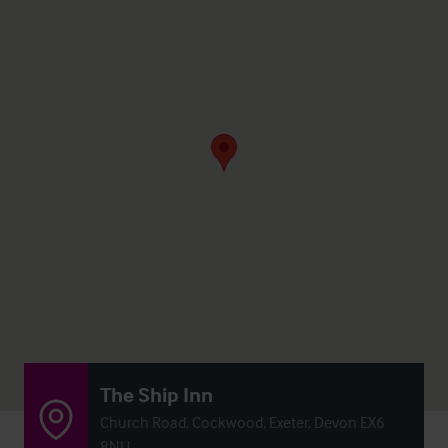
The Ship Inn
Church Road, Cockwood, Exeter, Devon EX6
8NU