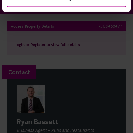
Access Property Details
Ref:
3460477
Login
or
Register
to view full details
Contact
Ryan Bassett
Business Agent – Pubs and Restaurants