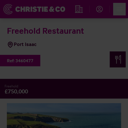
Account
Men
Rechercher un hôtel
Freehold Restaurant
Port Isaac
Ref:
3460477
Freehold
£750,000