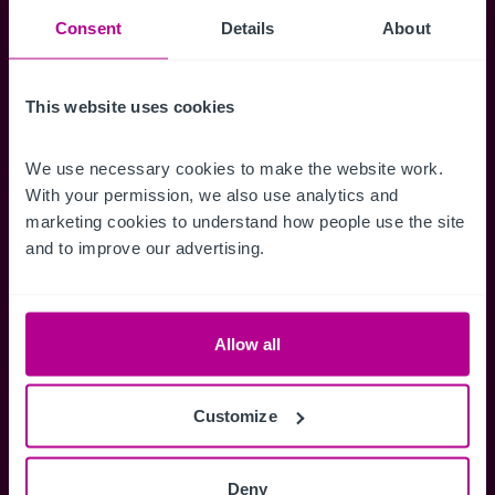
Consent
Details
About
Accéder à tous les détails
Alertes ins
Accédez à des informations
Restez informés 
complètes sur les ventes, des cartes
annonces dès qu'
This website uses cookies
de localisation, des plans d'étage,
Gérez la façon d
des visites, des brochures et bien
des alertes.
We use necessary cookies to make the website work. 
plus encore.
With your permission, we also use analytics and 
marketing cookies to understand how people use the site 
and to improve our advertising.
Register Now
Allow all
Vous avez déjà un compte?
Connectez-vous maintenant
Customize
Deny