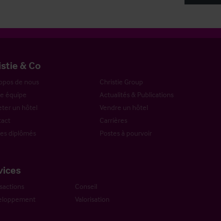
istie & Co
opos de nous
Christie Group
e équipe
Actualités & Publications
ter un hôtel
Vendre un hôtel
act
Carrières
es diplômés
Postes à pourvoir
vices
sactions
Conseil
eloppement
Valorisation