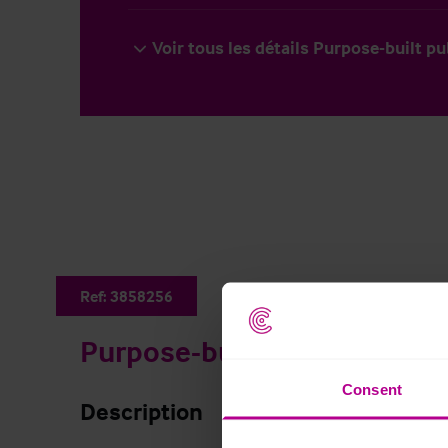
Voir tous les détails Purpose-built p
Ref:
3858256
Purpose-built public house
Consent
Description