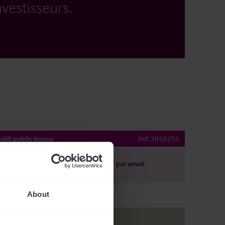
vestisseurs.
uilt public house
Ref:
3858256
harger le descriptif
Partager par email
About