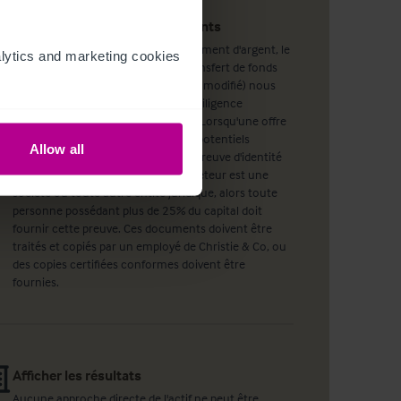
Contrôles de vigilance des clients
La régulation de 2017 sur le blanchiment d'argent, le
ytics and marketing cookies 
financement du terrorisme et le transfert de fonds
(informations sur le payeur) (tel que modifié) nous
oblige à effectuer des contrôles de diligence
raisonnable sur tous les acheteurs. Lorsqu'une offre
a été acceptée, le ou les acheteurs potentiels
Allow all
devront fournir, au minimum, une preuve d'identité
et un justificatif de domicile; si l'acheteur est une
société ou toute autre entité juridique, alors toute
personne possédant plus de 25% du capital doit
fournir cette preuve. Ces documents doivent être
traités et copiés par un employé de Christie & Co, ou
des copies certifiées conformes doivent être
fournies.
Afficher les résultats
Aucune approche directe de l'actif ne peut être