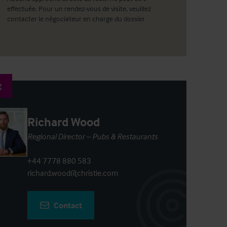
effectuée. Pour un rendez-vous de visite, veuillez
contacter le négociateur en charge du dossier
t
Richard Wood
Regional Director – Pubs & Restaurants
+44 7778 880 583
richard.wood@christie.com
Contact