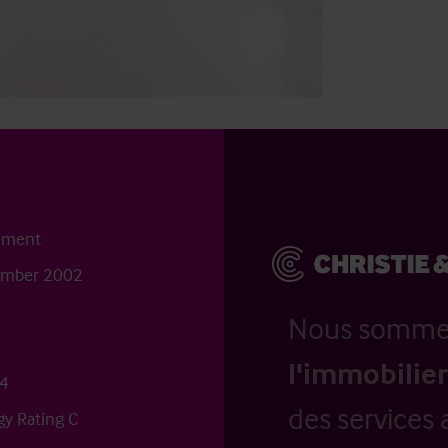
ement
cember 2002
Nous somm
l'immobilier
44
des services 
y Rating C