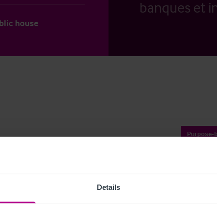
banques et in
ublic house
Purpose-b
Téléc
Details