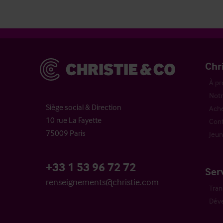
Christie & Co
Chr
À pr
Notr
Siège social & Direction
Ache
10 rue La Fayette
Cont
75009 Paris
Jeun
+33 1 53 96 72 72
Ser
renseignements@christie.com
Tran
Dév