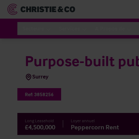
Secteurs
Services
A Propos de
Purpose-built pu
Surrey
Ref:
3858256
Long Leasehold
Loyer annuel
£4,500,000
Peppercorn Rent