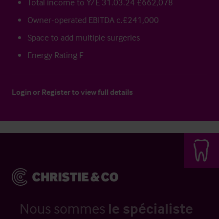
Total income to Y/E 31.03.24 £662,078
Owner-operated EBITDA c.£241,000
Space to add multiple surgeries
Energy Rating F
Login
or
Register
to view full details
Nous sommes
le spécialiste