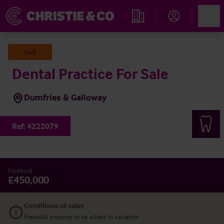
Account
Men
Rechercher un hôtel
Sold
Dental Practice For Sale
Dumfries & Galloway
Ref:
4222079
Freehold
£450,000
Conditions of sales
Freehold property to be added at valuation