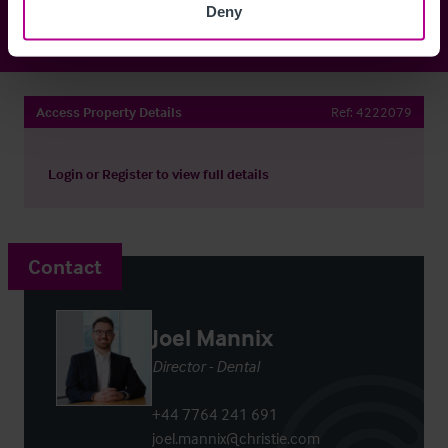
Deny
Access Property Details
Ref:
4222079
Login
or
Register
to view full details
Contact
Joel Mannix
Director - Dental
+44 7764 241 691
joel.mannix@christie.com