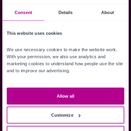
Consent
Details
About
Accéder à tous les détails
Alertes ins
Accédez à des informations
Restez informés 
This website uses cookies
complètes sur les ventes, des cartes
annonces dès qu'
de localisation, des plans d'étage,
Gérez la façon d
des visites, des brochures et bien
des alertes.
We use necessary cookies to make the website work. 
plus encore.
With your permission, we also use analytics and 
marketing cookies to understand how people use the site 
and to improve our advertising.
Register Now
Allow all
Vous avez déjà un compte?
Connectez-vous maintenant
Customize