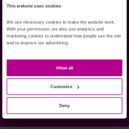
Accédez à des informations
Restez informés 
This website uses cookies
complètes sur les ventes, des cartes
annonces dès qu'
de localisation, des plans d'étage,
Gérez la façon d
We use necessary cookies to make the website work. 
des visites, des brochures et bien
des alertes.
With your permission, we also use analytics and 
plus encore.
marketing cookies to understand how people use the site 
and to improve our advertising.
Register Now
Allow all
Vous avez déjà un compte?
Connectez-vous maintenant
Customize
Deny