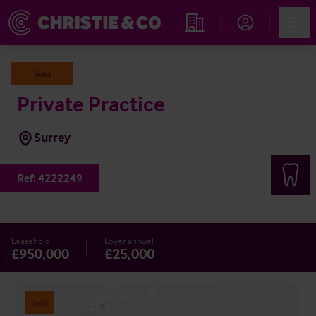
Account
Men
Rechercher un hôtel
Sold
Private Practice
Surrey
Ref:
4222249
Leasehold
Loyer annuel
£950,000
£25,000
Sold