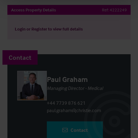
Access Property Details
Ref:
4222249
Login
or
Register
to view full details
Contact
Paul Graham
Managing Director - Medical
+44 7739 876 621
paul.graham@christie.com
Contact