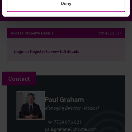
Deny
Access Property Details
Ref:
4222337
Login
or
Register
to view full details
Contact
Paul Graham
Managing Director - Medical
+44 7739 876 621
paul.graham@christie.com