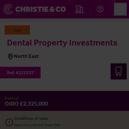
Account
Men
Rechercher un hôtel
Sold
Dental Property Investments
North East
Ref:
4222337
Freehold
OIRO £2,325,000
Conditions of sales
Asset and potential Share Sale