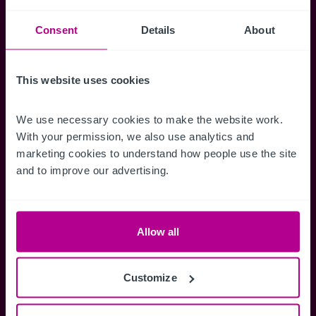
Consent
Details
About
Accéder à tous les détails
Alertes ins
Accédez à des informations
Restez informés 
This website uses cookies
complètes sur les ventes, des cartes
annonces dès qu'
de localisation, des plans d'étage,
Gérez la façon d
des visites, des brochures et bien
des alertes.
We use necessary cookies to make the website work. 
plus encore.
With your permission, we also use analytics and 
marketing cookies to understand how people use the site 
and to improve our advertising.
Register Now
Allow all
Vous avez déjà un compte?
Connectez-vous maintenant
Customize