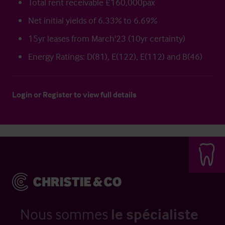
Total rent receivable £160,000pax
Net initial yields of 6.33% to 6.69%
15yr leases from March'23 (10yr certainty)
Energy Ratings: D(81), E(122), E(112) and B(46)
Login
or
Register
to view full details
Nous sommes
le spécialiste