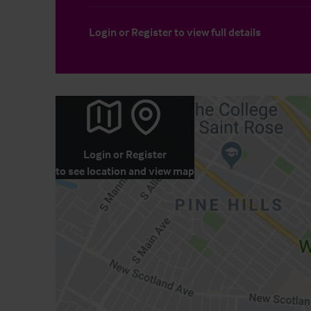
Login
or
Register
to view full details
Login
or
Register
to see location and view map