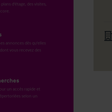
 plans d'étage, des visites,
ncore.
s
es annonces dès qu'elles
n dont vous recevez des
herches
our un accès rapide et
répertoriées selon un