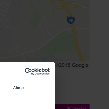
About
operty Details
Ref:
4222627