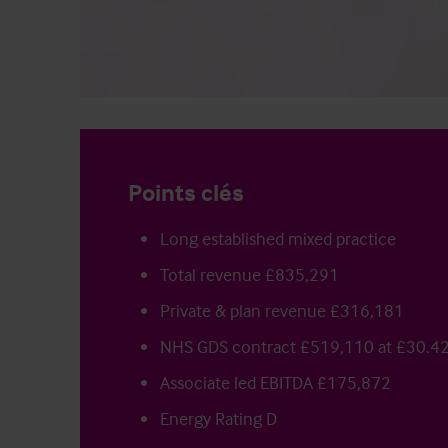
Points clés
Long established mixed practice
Total revenue £835,291
Private & plan revenue £316,181
NHS GDS contract £519,110 at £30.4
Associate led EBITDA £175,872
Energy Rating D