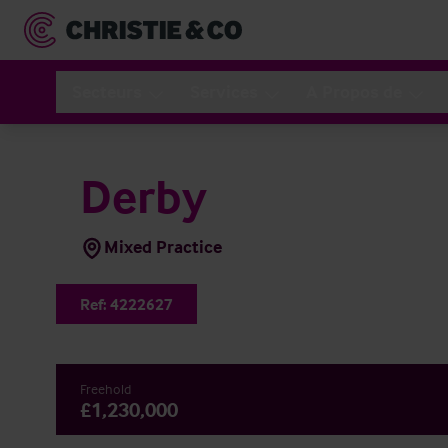
Secteurs
Services
A Propos de
Derby
Mixed Practice
Ref:
4222627
Freehold
£1,230,000