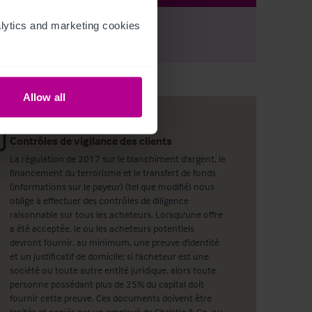
ytics and marketing cookies 
r
Register
to view full details
Allow all
Contrôles de vigilance des clients
La régulation de 2017 sur le blanchiment d'argent, le
financement du terrorisme et le transfert de fonds
(informations sur le payeur) (tel que modifié) nous
oblige à effectuer des contrôles de diligence
raisonnable sur tous les acheteurs. Lorsqu'une offre
a été acceptée, le ou les acheteurs potentiels
devront fournir, au minimum, une preuve d'identité
et un justificatif de domicile; si l'acheteur est une
société ou toute autre entité juridique, alors toute
personne possédant plus de 25% du capital doit
fournir cette preuve. Ces documents doivent être
traités et copiés par un employé de Christie & Co, ou