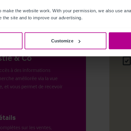
es pour
 make the website work. With your permission, we also use anal
.
Login
o
 the site and to improve our advertising.
Customize
tie & Co
ccès à des informations
erche améliorée via la vue
e, et vous permet de recevoir
étails
omplètes sur les ventes,