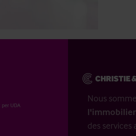
Nous somm
2 per UDA
l'immobilier
des services 