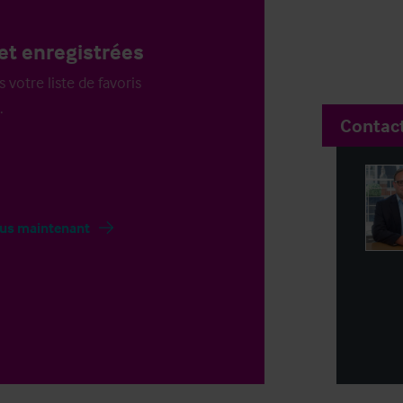
et enregistrées
votre liste de favoris
.
Contac
us maintenant