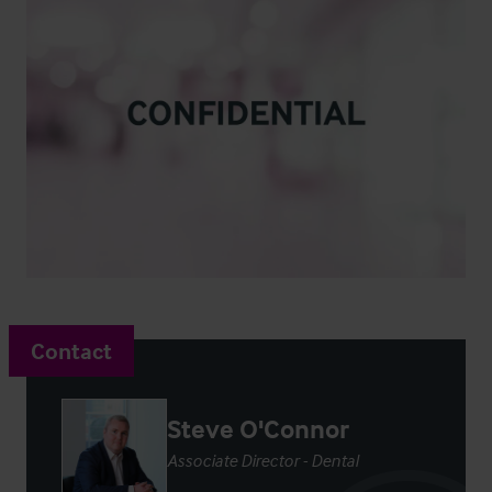
Contact
Steve O'Connor
Associate Director - Dental