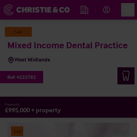
Account
Men
Rechercher un hôtel
Sold
Mixed Income Dental Practice
West Midlands
Ref:
4222782
Freehold
£995,000 + property
Sold