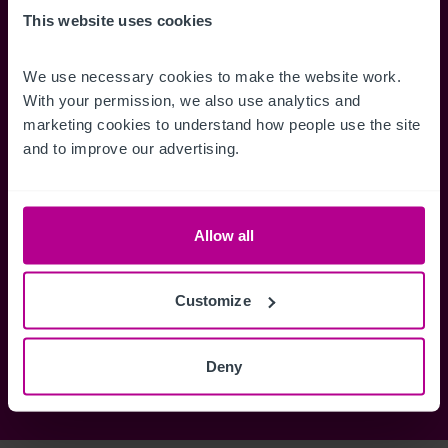
Accédez à des informations
Restez informés 
This website uses cookies
complètes sur les ventes, des cartes
annonces dès qu'
de localisation, des plans d'étage,
Gérez la façon d
We use necessary cookies to make the website work. 
des visites, des brochures et bien
des alertes.
With your permission, we also use analytics and 
plus encore.
marketing cookies to understand how people use the site 
and to improve our advertising.
Register Now
Allow all
Vous avez déjà un compte?
Connectez-vous maintenant
Customize
Deny