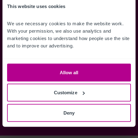
Accédez à des informations
Restez informés 
This website uses cookies
complètes sur les ventes, des cartes
annonces dès qu'
de localisation, des plans d'étage,
Gérez la façon d
We use necessary cookies to make the website work. 
des visites, des brochures et bien
des alertes.
With your permission, we also use analytics and 
plus encore.
marketing cookies to understand how people use the site 
and to improve our advertising.
Register Now
Allow all
Vous avez déjà un compte?
Connectez-vous maintenant
Customize
Deny