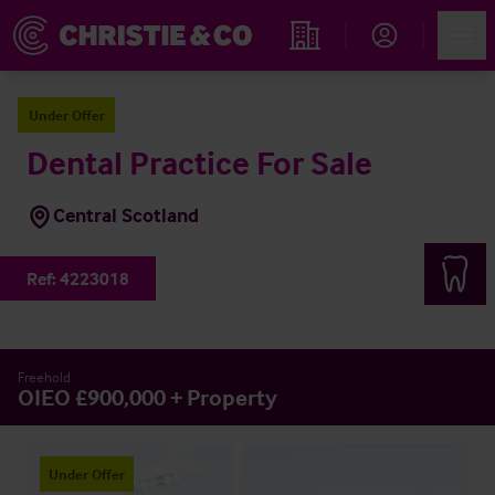
Account
Men
Rechercher un hôtel
Under Offer
Dental Practice For Sale
Central Scotland
Ref:
4223018
Freehold
OIEO £900,000 + Property
Under Offer