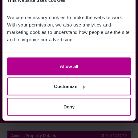
complètes sur les ventes, des cartes
annonces dès qu'
This website uses cookies
de localisation, des plans d'étage,
Gérez la façon d
des visites, des brochures et bien
des alertes.
We use necessary cookies to make the website work. 
plus encore.
With your permission, we also use analytics and 
marketing cookies to understand how people use the site 
and to improve our advertising.
Register Now
Allow all
Vous avez déjà un compte?
Connectez-vous maintenant
Customize
Deny
Access Property Details
Ref:
4223229