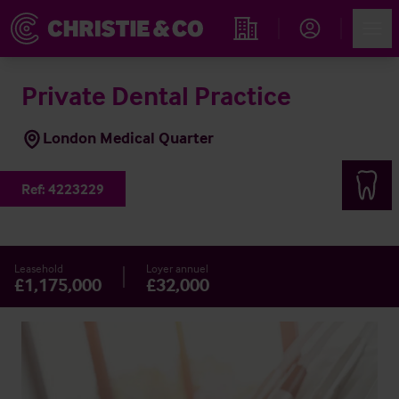
Account
Men
Rechercher un hôtel
Private Dental Practice
London Medical Quarter
Ref:
4223229
Leasehold
Loyer annuel
£1,175,000
£32,000