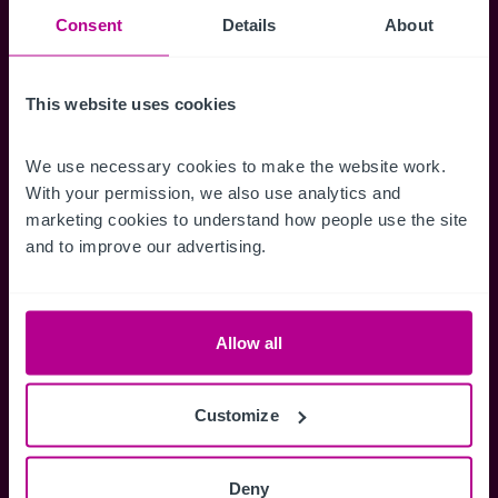
Accéder à tous les détails
Alertes ins
Consent
Details
About
Accédez à des informations
Restez informés 
complètes sur les ventes, des cartes
annonces dès qu'
This website uses cookies
de localisation, des plans d'étage,
Gérez la façon d
des visites, des brochures et bien
des alertes.
We use necessary cookies to make the website work. 
plus encore.
With your permission, we also use analytics and 
marketing cookies to understand how people use the site 
and to improve our advertising.
Register Now
Allow all
Vous avez déjà un compte?
Connectez-vous maintenant
Customize
Deny