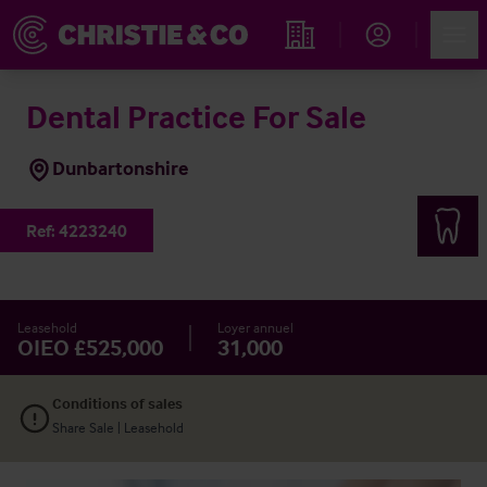
Account
Men
Rechercher un hôtel
Dental Practice For Sale
Dunbartonshire
Ref:
4223240
Leasehold
Loyer annuel
OIEO £525,000
31,000
Conditions of sales
Share Sale | Leasehold