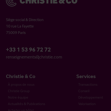
Siège social & Direction
10 rue La Fayette
75009 Paris
+33 1 53 96 72 72
renseignements@christie.com
Christie & Co
Services
À propos de nous
Transactions
Christie Group
Conseil
Notre équipe
Développement
Actualités & Publications
Valorisation
Acheter un hôtel