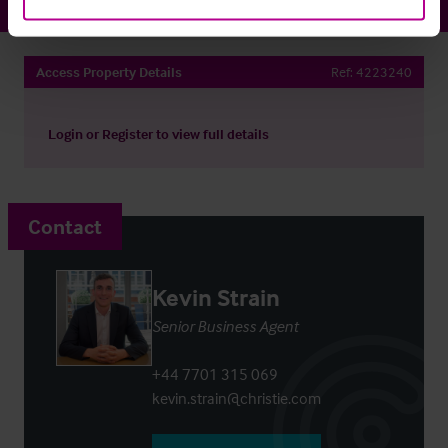
Access Property Details
Ref:
4223240
Login
or
Register
to view full details
Contact
Kevin Strain
Senior Business Agent
+44 7701 315 069
kevin.strain@christie.com