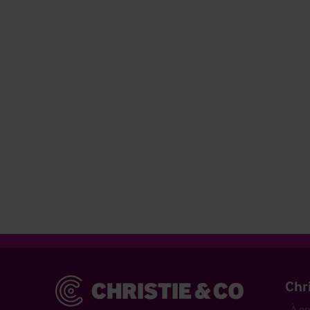
Christie & Co
Chr
À pr