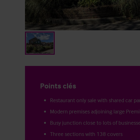
Points clés
Restaurant only sale with shared car pa
Modern premises adjoining large Premi
Busy junction close to lots of business
Three sections with 138 covers