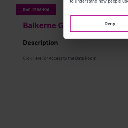
to understand how people use
Ref:
4256406
Balkerne Gate
Deny
Description
Click Here For Access to the Data Room