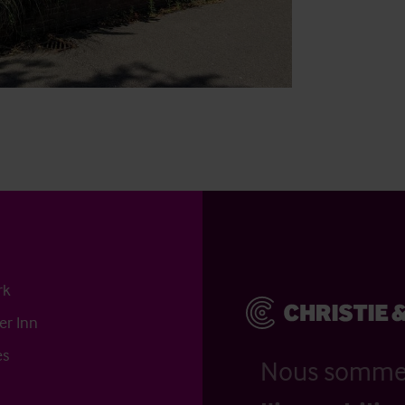
rk
er Inn
es
Nous somm