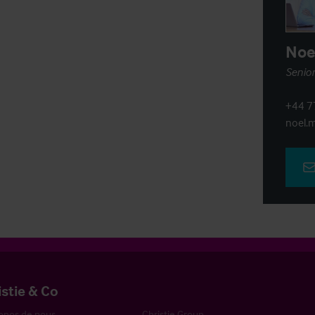
Noe
Senior
+44 7
noel.m
istie & Co
opos de nous
Christie Group