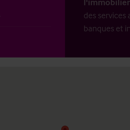
l'immobilier
des services 
s
banques et in