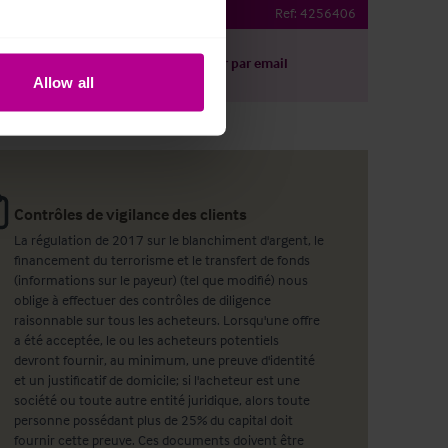
restaurant
Ref:
4256406
harger le descriptif
Partager par email
Allow all
Contrôles de vigilance des clients
La régulation de 2017 sur le blanchiment d'argent, le
financement du terrorisme et le transfert de fonds
(informations sur le payeur) (tel que modifié) nous
oblige à effectuer des contrôles de diligence
raisonnable sur tous les acheteurs. Lorsqu'une offre
a été acceptée, le ou les acheteurs potentiels
devront fournir, au minimum, une preuve d'identité
et un justificatif de domicile; si l'acheteur est une
société ou toute autre entité juridique, alors toute
personne possédant plus de 25% du capital doit
fournir cette preuve. Ces documents doivent être