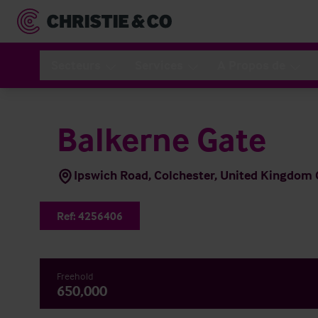
Secteurs
Services
A Propos de
Balkerne Gate
Ipswich Road, Colchester, United Kingdo
Ref:
4256406
Freehold
650,000