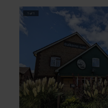
1
of
1