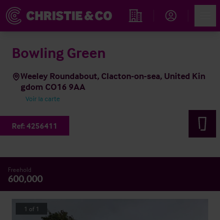
Account
Men
Rechercher un hôtel
Bowling Green
Weeley Roundabout, Clacton-on-sea, United Kin
gdom CO16 9AA
Voir la carte
Ref:
4256411
Freehold
600,000
1
of
1