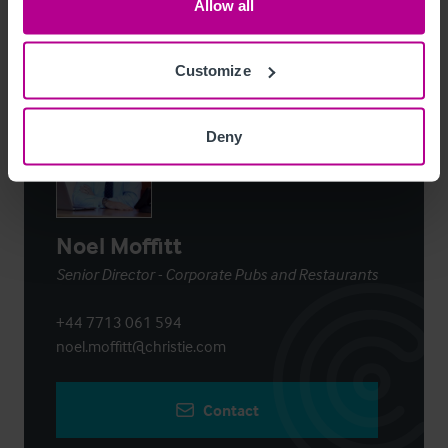
Allow all
Customize
Contact
Deny
Noel Moffitt
Senior Director - Corporate Pubs and Restaurants
+44 7713 061 594
noel.moffitt@christie.com
Contact