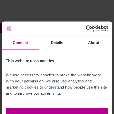
Ref:
4256411
Bowling Green
Consent
Details
About
Description
This website uses cookies
Click Here For Access to the Data Room
We use necessary cookies to make the website work. 
With your permission, we also use analytics and 
Restaurant
Ref:
4256411
marketing cookies to understand how people use the site 
and to improve our advertising.
Télécharger le descriptif
Partager par email