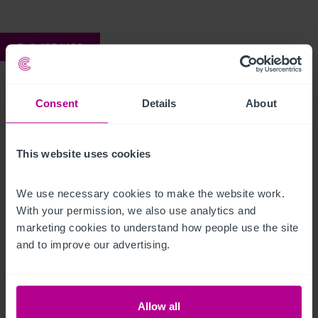
Ref:
4256432
Glastobury
Consent
Details
About
Description
This website uses cookies
Click Here For Access to the Data Room
We use necessary cookies to make the website work. 
Restaurant
Ref:
4256432
With your permission, we also use analytics and 
marketing cookies to understand how people use the site 
Télécharger le descriptif
and to improve our advertising.
Partager par email
Allow all