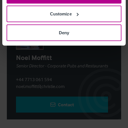
Contact
Customize
Deny
Noel Moffitt
Senior Director - Corporate Pubs and Restaurants
+44 7713 061 594
noel.moffitt@christie.com
Contact