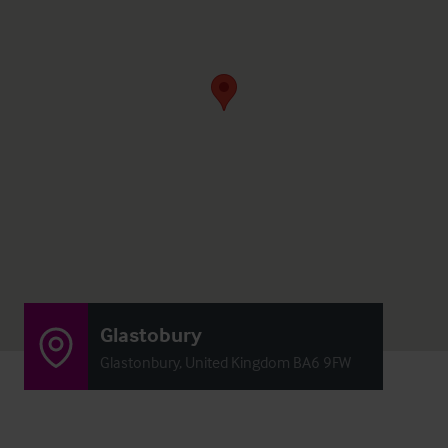
Glastobury
Glastonbury, United Kingdom BA6 9FW