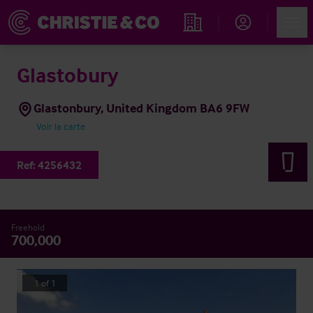
Account
Men
Rechercher un hôtel
Glastobury
Glastonbury, United Kingdom BA6 9FW
Voir la carte
Ref:
4256432
Freehold
700,000
1
of
1