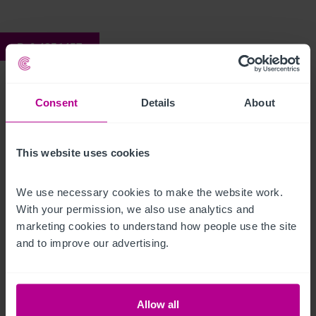
Ref:
4256457
Panthruthyn Farm
Consent
Details
About
Description
This website uses cookies
Click Here For Access to the Data Room
We use necessary cookies to make the website work. 
Restaurant
Ref:
4256457
With your permission, we also use analytics and 
marketing cookies to understand how people use the site 
Télécharger le descriptif
and to improve our advertising.
Partager par email
Allow all