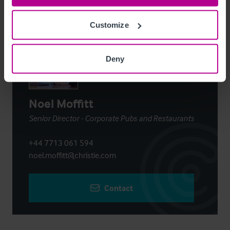
Contact
Customize
Deny
Noel Moffitt
Senior Director - Corporate Pubs and Restaurants
+44 7713 061 594
noel.moffitt@christie.com
Contact