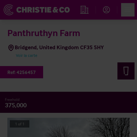
Account
Men
Rechercher un hôtel
Panthruthyn Farm
Bridgend, United Kingdom CF35 5HY
Voir la carte
Ref:
4256457
Freehold
375,000
1
of
1