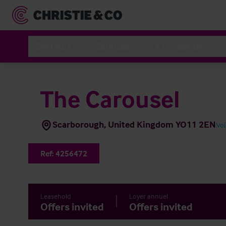
Secteurs
Services
A Propos de
The Carousel
Scarborough, United Kingdom YO11 2EN
Voi
Ref:
4256472
Leasehold
Loyer annuel
Offers invited
Offers invited