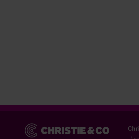
Christie & Co
Chr
À pr