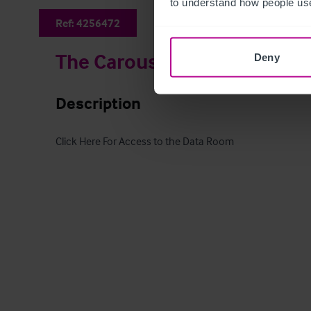
to understand how people use
Ref:
4256472
The Carousel
Deny
Description
Click Here For Access to the Data Room