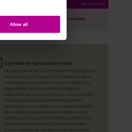
t
Ref:
4256472
harger le descriptif
Partager par email
Allow all
Contrôles de vigilance des clients
La régulation de 2017 sur le blanchiment d'argent, le
financement du terrorisme et le transfert de fonds
(informations sur le payeur) (tel que modifié) nous
oblige à effectuer des contrôles de diligence
raisonnable sur tous les acheteurs. Lorsqu'une offre
a été acceptée, le ou les acheteurs potentiels
devront fournir, au minimum, une preuve d'identité
et un justificatif de domicile; si l'acheteur est une
société ou toute autre entité juridique, alors toute
personne possédant plus de 25% du capital doit
fournir cette preuve. Ces documents doivent être