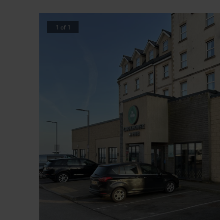
1
of
1