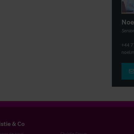
Noe
Senior
+44 7
noel.m
istie & Co
opos de nous
Christie Group