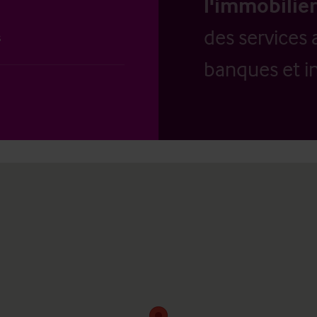
l'immobilier
des services 
s
banques et in