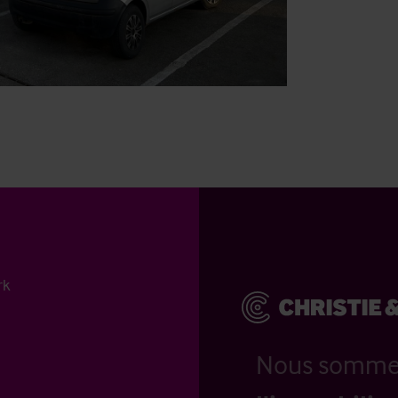
rk
Nous somm