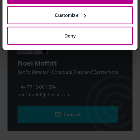
Contact
Customize
Deny
Noel Moffitt
Senior Director - Corporate Pubs and Restaurants
+44 7713 061 594
noel.moffitt@christie.com
Contact