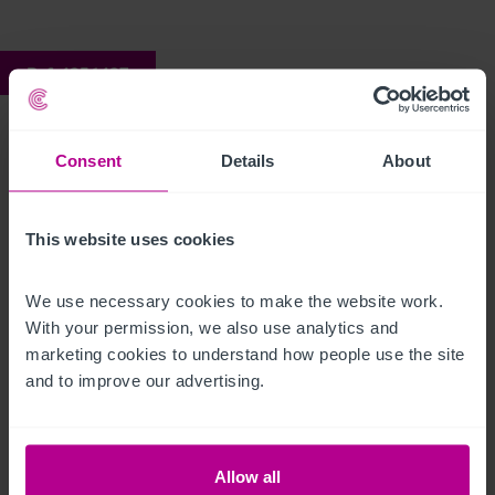
Ref:
4256487
Swallow
Consent
Details
About
Description
This website uses cookies
Click Here For Access to the Data Room
We use necessary cookies to make the website work. 
Restaurant
Ref:
4256487
With your permission, we also use analytics and 
marketing cookies to understand how people use the site 
Télécharger le descriptif
and to improve our advertising.
Partager par email
Allow all