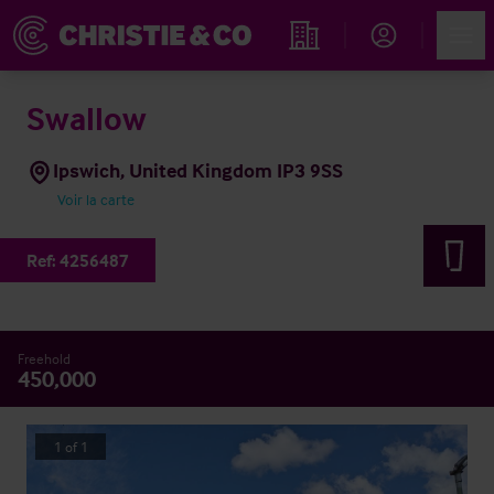
Account
Men
Rechercher un hôtel
Swallow
Ipswich, United Kingdom IP3 9SS
Voir la carte
Ref:
4256487
Freehold
450,000
1
of
1