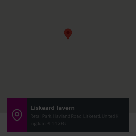
Liskeard Tavern
Retail Park, Haviland Road, Liskeard, United K
ingdom PL14 3FG