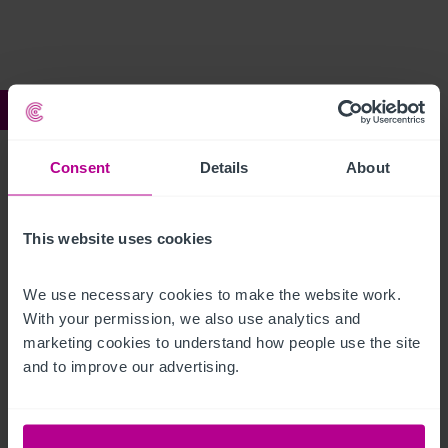
Ref:
4256560
Liskeard Tavern
Consent
Details
About
Description
This website uses cookies
Click Here For Access to the Data Room
We use necessary cookies to make the website work. 
With your permission, we also use analytics and 
Restaurant
Ref:
4256560
marketing cookies to understand how people use the site 
and to improve our advertising.
Télécharger le descriptif
Partager par email