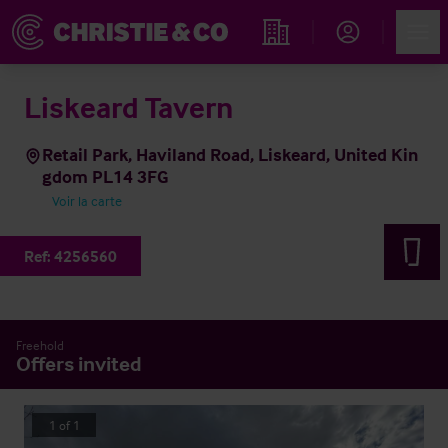
Account
Men
Rechercher un hôtel
Liskeard Tavern
Retail Park, Haviland Road, Liskeard, United Kin
gdom PL14 3FG
Voir la carte
Ref:
4256560
Freehold
Offers invited
1
of
1