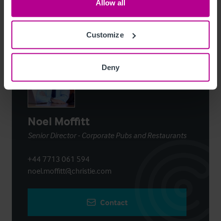
Allow all
Customize
Contact
Deny
Noel Moffitt
Senior Director - Corporate Pubs and Restaurants
+44 7713 061 594
noel.moffitt@christie.com
Contact