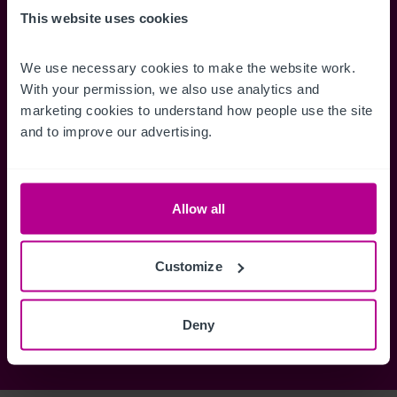
Accédez à des informations
Restez informés 
This website uses cookies
complètes sur les ventes, des cartes
annonces dès qu'
de localisation, des plans d'étage,
Gérez la façon d
We use necessary cookies to make the website work. 
des visites, des brochures et bien
des alertes.
With your permission, we also use analytics and 
plus encore.
marketing cookies to understand how people use the site 
and to improve our advertising.
Register Now
Allow all
Vous avez déjà un compte?
Connectez-vous maintenant
Customize
Deny