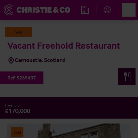
Account
Men
Rechercher un hôtel
Sold
Vacant Freehold Restaurant
Carnoustie, Scotland
Ref:
5265437
Freehold
£170,000
Sold