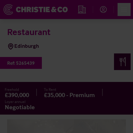
Account
Men
Rechercher un hôtel
Restaurant
Edinburgh
Ref:
5265439
Freehold
To Rent
£390,000
£35,000 - Premium
Loyer annuel
Negotiable