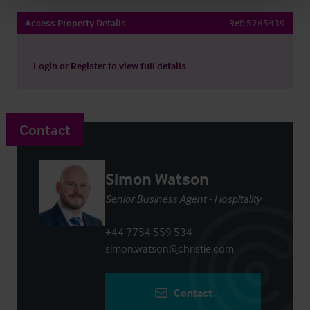
Access Property Details
Ref:
5265439
Login
or
Register
to view full details
Contact
Simon Watson
Senior Business Agent - Hospitality
+44 7754 559 534
simon.watson@christie.com
Contact