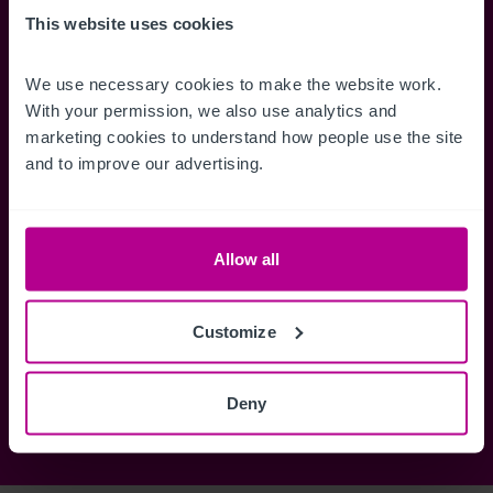
Accédez à des informations
Restez informés 
This website uses cookies
complètes sur les ventes, des cartes
annonces dès qu'
de localisation, des plans d'étage,
Gérez la façon d
We use necessary cookies to make the website work. 
des visites, des brochures et bien
des alertes.
With your permission, we also use analytics and 
plus encore.
marketing cookies to understand how people use the site 
and to improve our advertising.
Register Now
Allow all
Vous avez déjà un compte?
Connectez-vous maintenant
Customize
Deny