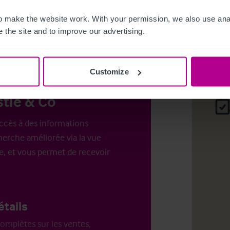
es pour
 make the website work. With your permission, we also use anal
.
Login
o
 the site and to improve our advertising.
Customize
tie & Co
ccès à des informations
erche améliorée via la vue
e, et vous permet de recevoir
étails
omplètes sur les ventes,