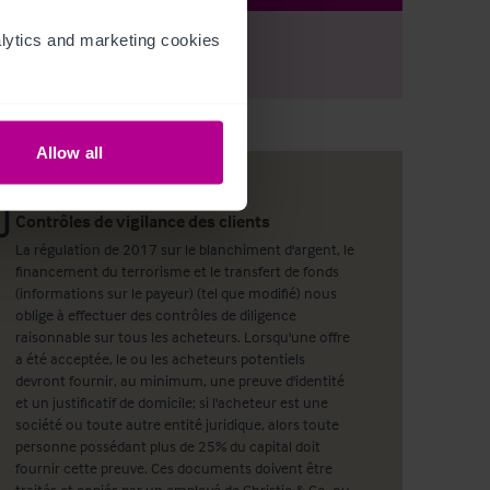
ytics and marketing cookies 
r
Register
to view full details
Allow all
Contrôles de vigilance des clients
La régulation de 2017 sur le blanchiment d'argent, le
financement du terrorisme et le transfert de fonds
(informations sur le payeur) (tel que modifié) nous
oblige à effectuer des contrôles de diligence
raisonnable sur tous les acheteurs. Lorsqu'une offre
a été acceptée, le ou les acheteurs potentiels
devront fournir, au minimum, une preuve d'identité
et un justificatif de domicile; si l'acheteur est une
société ou toute autre entité juridique, alors toute
personne possédant plus de 25% du capital doit
fournir cette preuve. Ces documents doivent être
traités et copiés par un employé de Christie & Co, ou