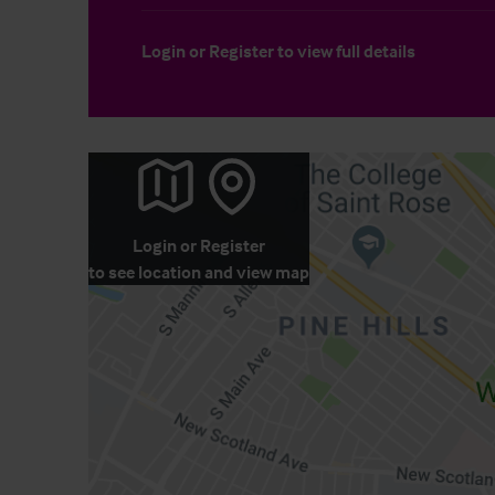
Login
or
Register
to view full details
Login
or
Register
to see location and view map