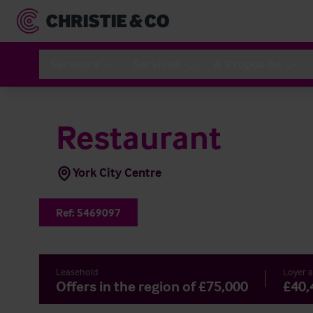
Secteurs
Services
A Propos de
Restaurant
York City Centre
Ref:
5469097
Leasehold
Loyer 
Offers in the region of £75,000
£40,