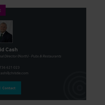
t
id Cash
al Director (North) - Pubs & Restaurants
736 621 023
.cash@christie.com
Contact