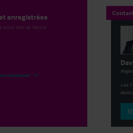
Contac
et enregistrées
votre liste de favoris
.
Dav
Region
us maintenant
+44 7
david