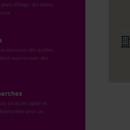
 plans d'étage, des visites,
ncore.
s
es annonces dès qu'elles
n dont vous recevez des
herches
our un accès rapide et
répertoriées selon un