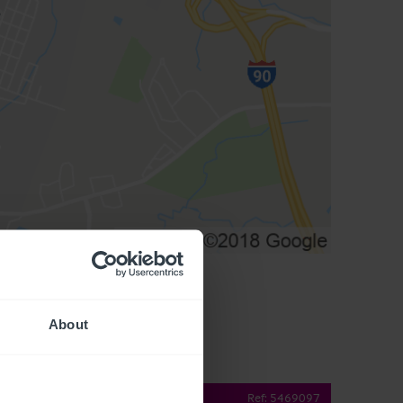
About
operty Details
Ref:
5469097