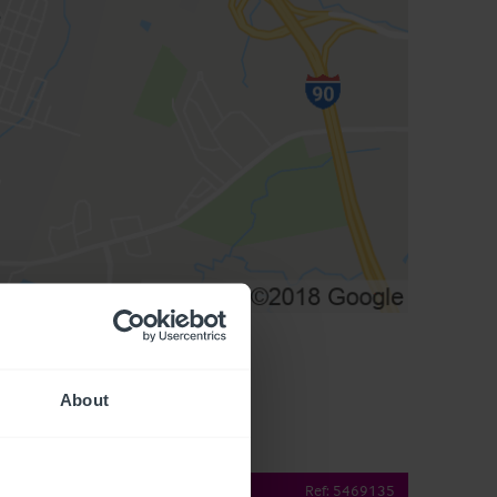
About
operty Details
Ref:
5469135