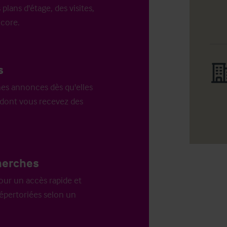
 plans d'étage, des visites,
ncore.
s
es annonces dès qu'elles
n dont vous recevez des
herches
our un accès rapide et
répertoriées selon un