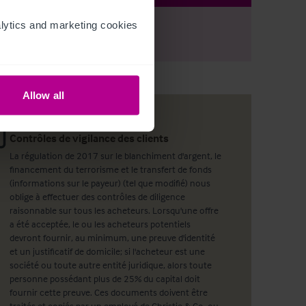
ytics and marketing cookies 
r
Register
to view full details
Allow all
Contrôles de vigilance des clients
La régulation de 2017 sur le blanchiment d'argent, le
financement du terrorisme et le transfert de fonds
(informations sur le payeur) (tel que modifié) nous
oblige à effectuer des contrôles de diligence
raisonnable sur tous les acheteurs. Lorsqu'une offre
a été acceptée, le ou les acheteurs potentiels
devront fournir, au minimum, une preuve d'identité
et un justificatif de domicile; si l'acheteur est une
société ou toute autre entité juridique, alors toute
personne possédant plus de 25% du capital doit
fournir cette preuve. Ces documents doivent être
traités et copiés par un employé de Christie & Co, ou