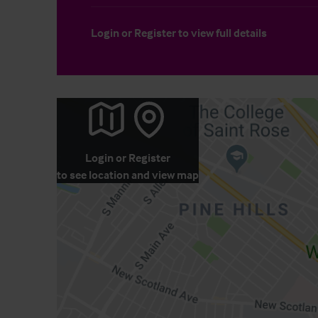
Login
or
Register
to view full details
Login
or
Register
to see location and view map