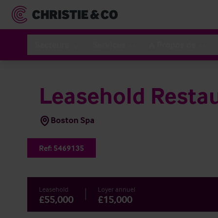
Secteurs
Services
A Propos de
Leasehold Resta
Boston Spa
Ref:
5469135
Leasehold
Loyer annuel
£55,000
£15,000