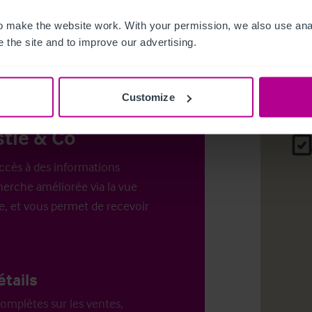
es pour
 make the website work. With your permission, we also use anal
.
Login
o
 the site and to improve our advertising.
Customize
tie & Co
ccès à des informations
erche améliorée via la vue
e, et vous permet de recevoir
étails
omplètes sur les ventes,