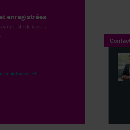
et enregistrées
votre liste de favoris
.
Contac
us maintenant