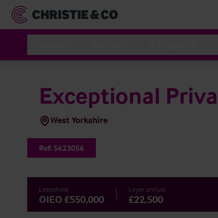
Secteurs
Services
A Propos de
Exceptional Priva
West Yorkshire
Ref:
5623056
Leasehold
Loyer annuel
OIEO £550,000
£22,500