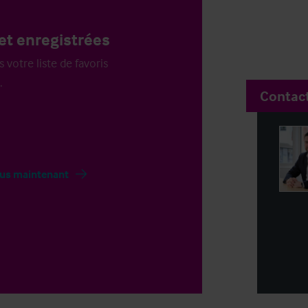
et enregistrées
votre liste de favoris
.
Contac
us maintenant