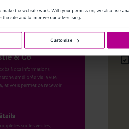
es pour
 make the website work. With your permission, we also use anal
.
Login
o
 the site and to improve our advertising.
Customize
tie & Co
ccès à des informations
erche améliorée via la vue
e, et vous permet de recevoir
étails
omplètes sur les ventes,