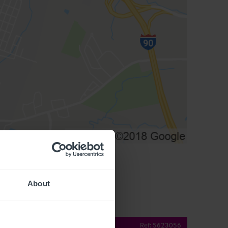
About
operty Details
Ref:
5623056