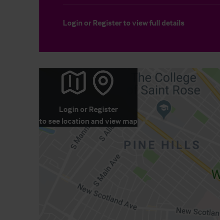
Login
or
Register
to view full details
Login
or
Register
to see location and view map