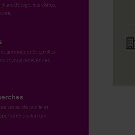
 plans d'étage, des visites,
ncore.
s
es annonces dès qu'elles
n dont vous recevez des
herches
our un accès rapide et
répertoriées selon un