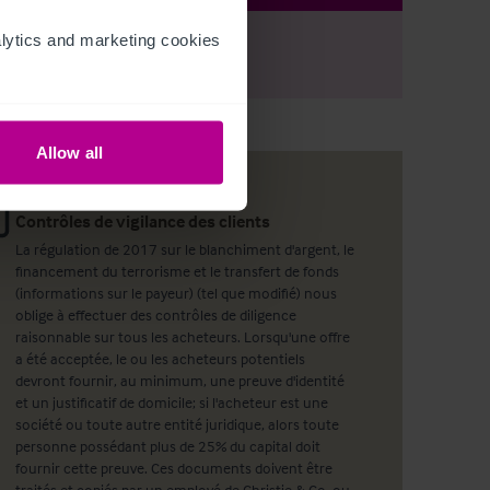
ytics and marketing cookies 
r
Register
to view full details
Allow all
Contrôles de vigilance des clients
La régulation de 2017 sur le blanchiment d'argent, le
financement du terrorisme et le transfert de fonds
(informations sur le payeur) (tel que modifié) nous
oblige à effectuer des contrôles de diligence
raisonnable sur tous les acheteurs. Lorsqu'une offre
a été acceptée, le ou les acheteurs potentiels
devront fournir, au minimum, une preuve d'identité
et un justificatif de domicile; si l'acheteur est une
société ou toute autre entité juridique, alors toute
personne possédant plus de 25% du capital doit
fournir cette preuve. Ces documents doivent être
traités et copiés par un employé de Christie & Co, ou