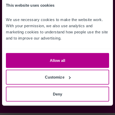
Accédez à des informations
Restez informés 
This website uses cookies
complètes sur les ventes, des cartes
annonces dès qu'
de localisation, des plans d'étage,
Gérez la façon d
We use necessary cookies to make the website work. 
des visites, des brochures et bien
des alertes.
With your permission, we also use analytics and 
plus encore.
marketing cookies to understand how people use the site 
and to improve our advertising.
Register Now
Allow all
Vous avez déjà un compte?
Connectez-vous maintenant
Customize
Deny