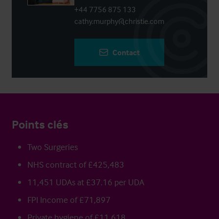
+44 7756 875 133
cathy.murphy@christie.com
Contact
Points clés
Two Surgeries
NHS contract of £425,483
11,451 UDAs at £37.16 per UDA
FPI Income of £71,897
Private hygiene of £11,618