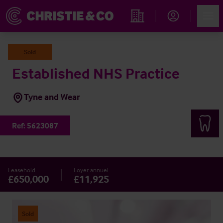
Account
Men
Rechercher un hôtel
Sold
Established NHS Practice
Tyne and Wear
Ref:
5623087
Leasehold
Loyer annuel
£650,000
£11,925
Sold