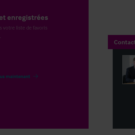
et enregistrées
votre liste de favoris
.
Contac
us maintenant