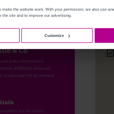
es pour
 make the website work. With your permission, we also use anal
.
Login
o
 the site and to improve our advertising.
Customize
tie & Co
ccès à des informations
erche améliorée via la vue
e, et vous permet de recevoir
étails
omplètes sur les ventes,