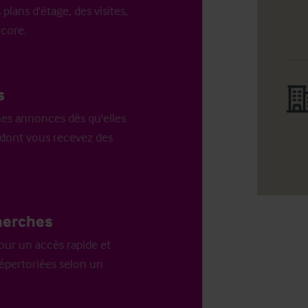
 plans d'étage, des visites,
ncore.
s
es annonces dès qu'elles
n dont vous recevez des
herches
our un accès rapide et
répertoriées selon un