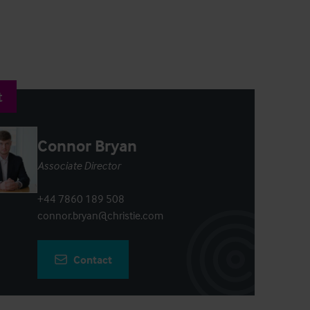
t
Connor Bryan
Associate Director
+44 7860 189 508
connor.bryan@christie.com
Contact