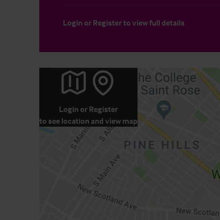
Login
or
Register
to view full details
Login
or
Register
to see location and view map