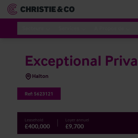
Secteurs
Services
A Propos de
Exceptional Priva
Halton
Ref:
5623121
Leasehold
Loyer annuel
£400,000
£9,700