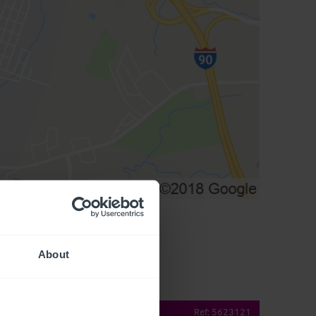
About
operty Details
Ref:
5623121