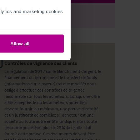
ytics and marketing cookies 
r
Register
to view full details
Allow all
Contrôles de vigilance des clients
La régulation de 2017 sur le blanchiment d'argent, le
financement du terrorisme et le transfert de fonds
(informations sur le payeur) (tel que modifié) nous
oblige à effectuer des contrôles de diligence
raisonnable sur tous les acheteurs. Lorsqu'une offre
a été acceptée, le ou les acheteurs potentiels
devront fournir, au minimum, une preuve d'identité
et un justificatif de domicile; si l'acheteur est une
société ou toute autre entité juridique, alors toute
personne possédant plus de 25% du capital doit
fournir cette preuve. Ces documents doivent être
traités et copiés par un employé de Christie & Co, ou