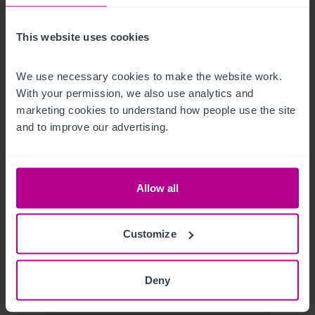
Small catering kitchen and a customer toilet.
This website uses cookies
First Floor
We use necessary cookies to make the website work. 
With your permission, we also use analytics and 
Located on the first floor are customer toilets along with four 
marketing cookies to understand how people use the site 
letting guest bedrooms and a further three bed family letting 
and to improve our advertising.
bedroom. Two further letting bedrooms are accessed 
externally to the rear, in a separate, adjoining building.
Allow all
Les extérieurs
Externally, there is a small back alley with some chairs serving 
Customize
as a beer patio are.
Deny
Le bien