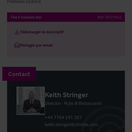
Premises Licence
The Fountain Inn
Ref:
5651942
Télécharger le descriptif
Partager par email
Contact
Keith Stringer
Director - Pubs & Restaurants
+44 7764 241 307
keith.stringer@christie.com