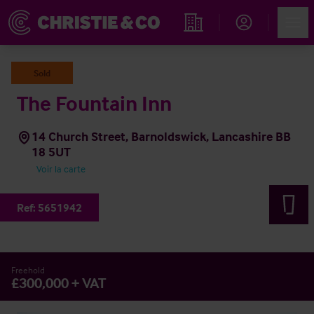
Account
Men
Rechercher un hôtel
Sold
The Fountain Inn
14 Church Street, Barnoldswick, Lancashire BB
18 5UT
Voir la carte
Ref:
5651942
Freehold
£300,000 + VAT