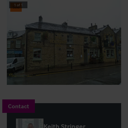
1
of
1
Sold
Contact
Keith Stringer