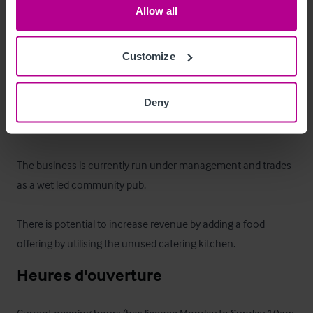
Allow all
Situated to the first floor, there are seven rooms and a 
bathroom, unmodernised. 

Customize
To the second floor, there are four rooms, a bathroom, and 
one wc, also unmodernised.
Deny
Le bien
The business is currently run under management and trades 
as a wet led community pub. 

There is potential to increase revenue by adding a food 
offering by utilising the unused catering kitchen.
Heures d'ouverture