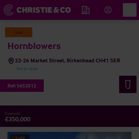
Account
Men
Rechercher un hôtel
Sold
Hornblowers
22-26 Market Street, Birkenhead CH41 5ER
Voir la carte
Ref:
5652012
Freehold
£350,000
1
of
8