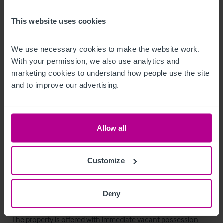
wall, glass wash area, two sets of customer wc's

This website uses cookies
Ancillary areas: 

We use necessary cookies to make the website work. 
Staff room and staff wc., cellar, manager's office and store

With your permission, we also use analytics and 
marketing cookies to understand how people use the site 
Second floor (180sqm / 1485sqft):

and to improve our advertising.
Three office rooms, maintenance room, plant room, staff wc.
Mobilier et équipement
Allow all
All fixtures and fittings are to be included within the sale 
however, any items that are owned by a third party or 
Customize
personal to our clients will be exempt.
Le bien
Deny
The property is offered with immediate vacant possession 