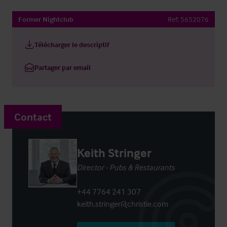
Former Nightclub
Ref:
5652076
Télécharger le descriptif
Partager par email
Contact
Keith Stringer
Director - Pubs & Restaurants
+44 7764 241 307
keith.stringer@christie.com