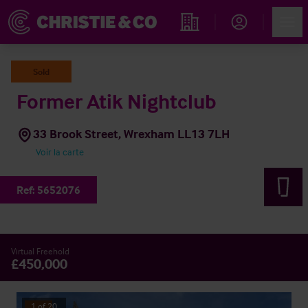
Account
Men
Rechercher un hôtel
Sold
Former Atik Nightclub
33 Brook Street, Wrexham LL13 7LH
Voir la carte
Ref:
5652076
Virtual Freehold
£450,000
1
of
20