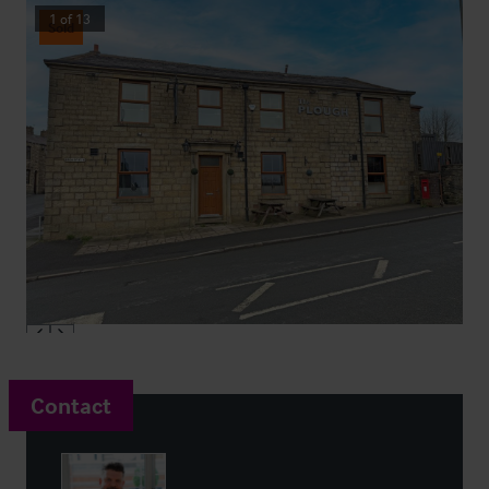
1
of
13
Sold
Contact