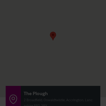
The Plough
2 Broadfield, Oswaldtwistle, Accrington, Lanc
ashire BB5 3RY