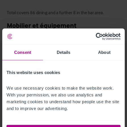
Total covers 86 dining and a further 8 in the bar area.
Mobilier et équipement
We have been advised that the majority of the fixtures and 
fittings are owned outright and will be included in the sale, 
Consent
Details
About
subject to an inventory.
Les extérieurs
This website uses cookies
Outdoor seating area (30 covers)

We use necessary cookies to make the website work. 
Car Park (20 spaces)
With your permission, we also use analytics and 
marketing cookies to understand how people use the site 
Le bien
and to improve our advertising.
The Plough has a loyal client-base who maintain steady trade 