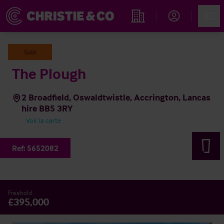
Account
Men
Rechercher un hôtel
Sold
The Plough
2 Broadfield, Oswaldtwistle, Accrington, Lancas
hire BB5 3RY
Voir la carte
Ref:
5652082
Freehold
£395,000