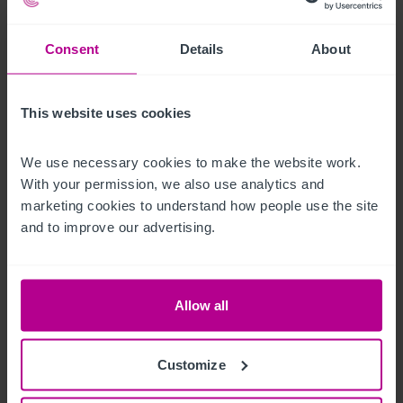
Located in Leicester City Centre and close to the student 
Consent
Details
About
district. The property sits on the corner of Pocklingtons

Walk and Millstone Lane.
Occupational Format
This website uses cookies
We use necessary cookies to make the website work. 
The property is let on a 21 year lease subject to a Partial Tie, 
With your permission, we also use analytics and 
expiring 05/04/2036 subject to a five year rent review

marketing cookies to understand how people use the site 
pattern. The current passing rent is £45,000 pa.

and to improve our advertising.
Please refer to page 67 of the full sales brochure (link in 
description) for further details on the occupational 
Allow all
agreement types
Heures d'ouverture
Customize