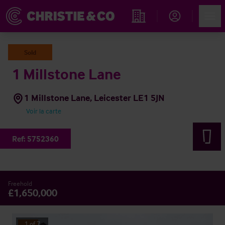
Account
Men
Rechercher un hôtel
Sold
1 Millstone Lane
1 Millstone Lane, Leicester LE1 5JN
Voir la carte
Ref:
5752360
Freehold
£1,650,000
1
of
7