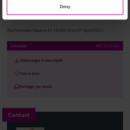
Mon - Sun 12:00-04:00
Deny
Tarifs
The Rateable Value is £118,000 from 01 April 2023
Leicester
Ref:
5752360
Télécharger le descriptif
Voir le plan
Partager par email
Contact