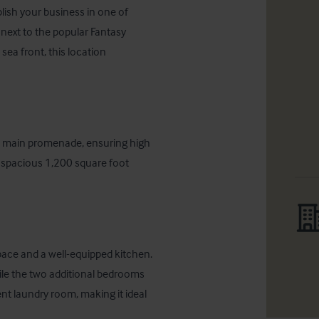
lish your business in one of 
next to the popular Fantasy 
sea front, this location 
e main promenade, ensuring high 
a spacious 1,200 square foot 
pace and a well-equipped kitchen. 
e the two additional bedrooms 
t laundry room, making it ideal 