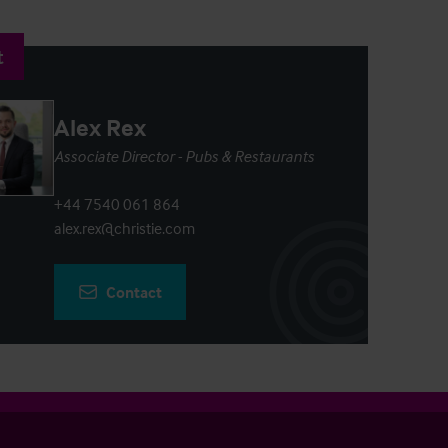
t
Alex Rex
Associate Director - Pubs & Restaurants
+44 7540 061 864
alex.rex@christie.com
Contact