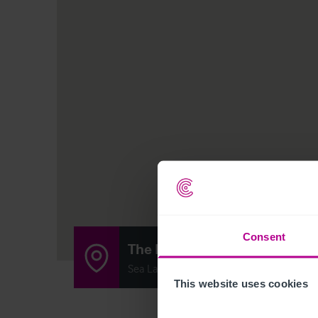
Consent
The Mint Arcade
Sea Lane, Skegness, Lincolnshire PE25 
This website uses cookies