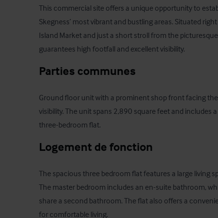
This commercial site offers a unique opportunity to estab
Skegness’ most vibrant and bustling areas. Situated right 
Island Market and just a short stroll from the picturesque 
guarantees high footfall and excellent visibility.
Parties communes
Ground floor unit with a prominent shop front facing th
visibility. The unit spans 2,890 square feet and includes 
three-bedroom flat.
Logement de fonction
The spacious three bedroom flat features a large living s
The master bedroom includes an en-suite bathroom, whil
share a second bathroom. The flat also offers a convenien
for comfortable living.