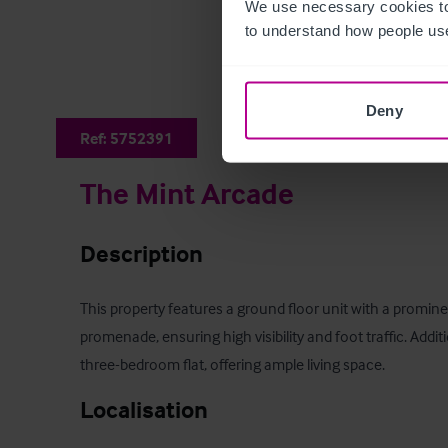
We use necessary cookies to
to understand how people use
Deny
Ref:
5752391
The Mint Arcade
Description
This property features a ground floor unit with a promine
promenade, ensuring high visibility and foot traffic. Additi
three-bedroom flat, offering ample living space.
Localisation