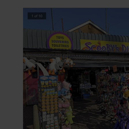
1
of
10