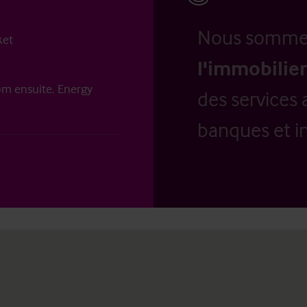
Nous somm
ket
l'immobilier
om ensuite. Energy
des services 
banques et in