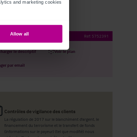
ytics and marketing cookies 
Allow all
Arcade
Ref:
5752391
harger le descriptif
Voir le plan
ager par email
Contrôles de vigilance des clients
La régulation de 2017 sur le blanchiment d'argent, le
financement du terrorisme et le transfert de fonds
(informations sur le payeur) (tel que modifié) nous