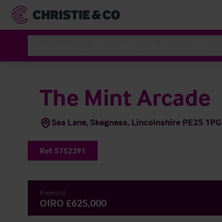
Secteurs
Services
A Propos de
The Mint Arcade
Sea Lane, Skegness, Lincolnshire PE25 1PG
Ref:
5752391
Freehold
OIRO £625,000