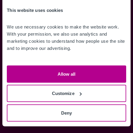
Accéder à tous les détails
Alertes ins
This website uses cookies
Accédez à des informations
Restez informés 
complètes sur les ventes, des cartes
annonces dès qu'
We use necessary cookies to make the website work. 
de localisation, des plans d'étage,
Gérez la façon d
With your permission, we also use analytics and 
des visites, des brochures et bien
des alertes.
marketing cookies to understand how people use the site 
plus encore.
and to improve our advertising.
Register Now
Allow all
Vous avez déjà un compte?
Customize
Connectez-vous maintenant
Deny