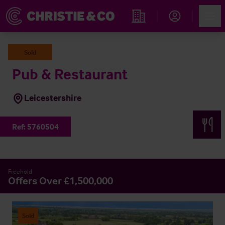
Account
Men
Rechercher un hôtel
Sold
Pub & Restaurant
Leicestershire
Ref:
5760504
Freehold
Offers Over £1,500,000
Sold