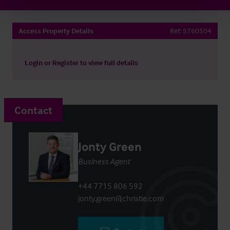
Access Property Details
Ref:
5760504
Login
or
Register
to view full details
Contact
Jonty Green
Business Agent
+44 7715 806 592
jonty.green@christie.com