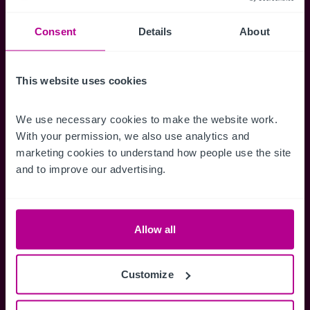
Consent
Details
About
Accéder à tous les détails
Alertes ins
Accédez à des informations
Restez informés 
This website uses cookies
complètes sur les ventes, des cartes
annonces dès qu'
de localisation, des plans d'étage,
Gérez la façon d
We use necessary cookies to make the website work. 
des visites, des brochures et bien
des alertes.
With your permission, we also use analytics and 
plus encore.
marketing cookies to understand how people use the site 
and to improve our advertising.
Register Now
Allow all
Vous avez déjà un compte?
Connectez-vous maintenant
Customize