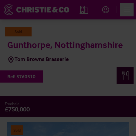
Account
Men
Rechercher un hôtel
Sold
Gunthorpe, Nottinghamshire
Tom Browns Brasserie
Ref:
5760510
Freehold
£750,000
Sold