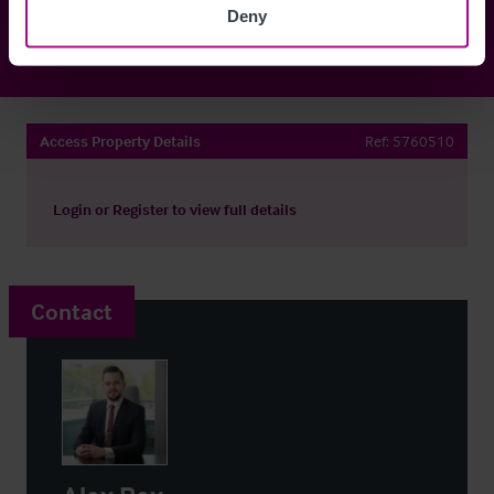
Deny
Access Property Details
Ref:
5760510
Login
or
Register
to view full details
Contact