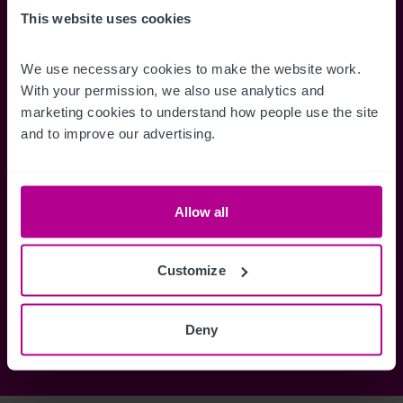
Accédez à des informations
Restez informés 
This website uses cookies
complètes sur les ventes, des cartes
annonces dès qu'
de localisation, des plans d'étage,
Gérez la façon d
We use necessary cookies to make the website work. 
des visites, des brochures et bien
des alertes.
With your permission, we also use analytics and 
plus encore.
marketing cookies to understand how people use the site 
and to improve our advertising.
Register Now
Allow all
Vous avez déjà un compte?
Connectez-vous maintenant
Customize
Deny