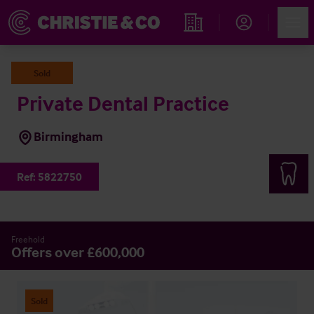
Account
Men
Rechercher un hôtel
Sold
Private Dental Practice
Birmingham
Ref:
5822750
Freehold
Offers over £600,000
Sold