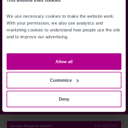
complètes sur les ventes, des cartes
annonces dès qu'
This website uses cookies
de localisation, des plans d'étage,
Gérez la façon d
des visites, des brochures et bien
des alertes.
We use necessary cookies to make the website work. 
plus encore.
With your permission, we also use analytics and 
marketing cookies to understand how people use the site 
and to improve our advertising.
Register Now
Allow all
Vous avez déjà un compte?
Connectez-vous maintenant
Customize
Deny
Access Property Details
Ref:
5822787