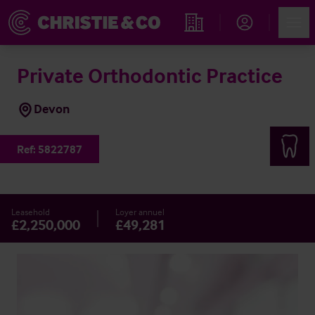
Account
Men
Rechercher un hôtel
Private Orthodontic Practice
Devon
Ref:
5822787
Leasehold
Loyer annuel
£2,250,000
£49,281