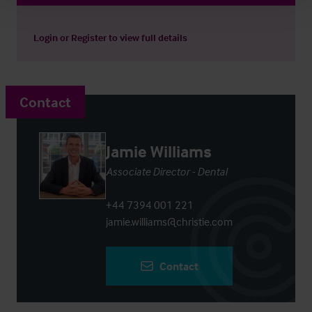
Login
or
Register
to view full details
Contact
Jamie Williams
Associate Director - Dental
+44 7394 001 221
jamie.williams@christie.com
Contact