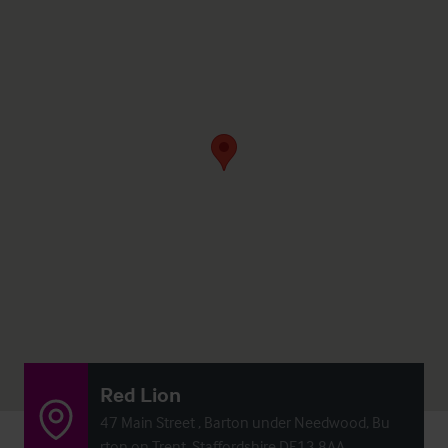
Red Lion
47 Main Street , Barton under Needwood, Bu
rton on Trent, Staffordshire DE13 8AA