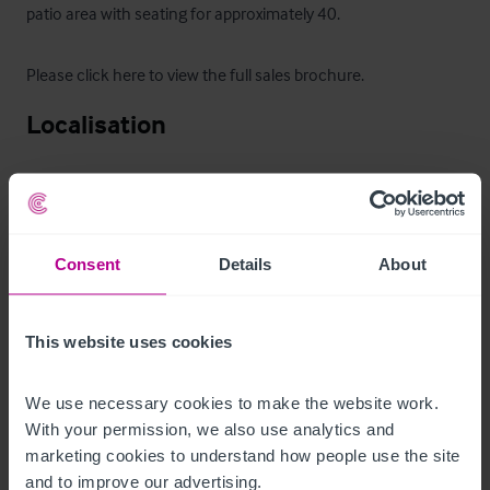
patio area with seating for approximately 40.

Please click here to view the full sales brochure
.
Localisation
The pub is situated fronting the B5016 Main Street running 
through the centre of the Staffordshire village of Barton

Under Needwood. The village is located just off the A38 
Consent
Details
About
between Burton Upon Trent (five miles) and Lichfield (eight 
miles)
This website uses cookies
Occupational Format
We use necessary cookies to make the website work. 
Foundation Agreement 

With your permission, we also use analytics and 
marketing cookies to understand how people use the site 
Please refer to page 67 of the full sales brochure (link in 
and to improve our advertising.