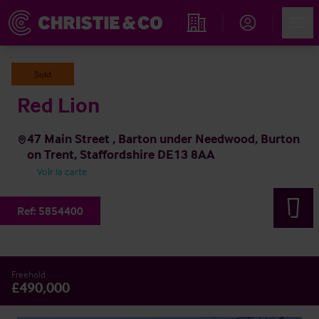
Account
Men
Rechercher un hôtel
Sold
Red Lion
47 Main Street , Barton under Needwood, Burton
on Trent, Staffordshire DE13 8AA
Voir la carte
Ref:
5854400
Freehold
£490,000