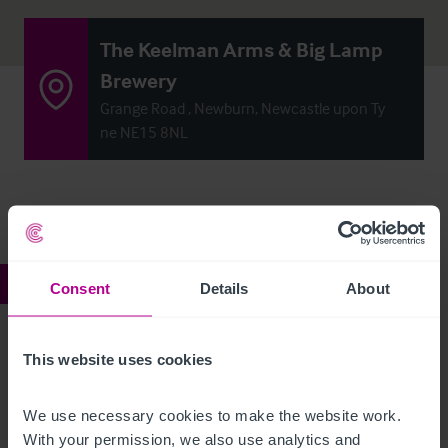
The Keelman Arms & Big Lamp
Brewery
Grange Road , Newburn, Newcastle upon Ty
ne NE15 8NL
Ref:
6450522
Consent
Details
About
The Keelman Arms & Big
This website uses cookies
Lamp Brewery
We use necessary cookies to make the website work. 
Description
With your permission, we also use analytics and 