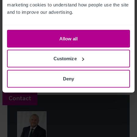
marketing cookies to understand how people use the site 
and to improve our advertising.
Please download our full sales brochure by clicking to the 
right hand side.
Allow all
Pub & Restaurant with Rooms
Ref:
6450522
Télécharger le descriptif
Customize
Partager par email
Deny
Contact