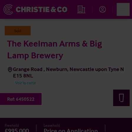
Account
Men
Rechercher un hôtel
Sold
The Keelman Arms & Big
Lamp Brewery
Grange Road , Newburn, Newcastle upon Tyne N
E15 8NL
Voir la carte
Ref:
6450522
Freehold
Leasehold
£995,000
Price on Application