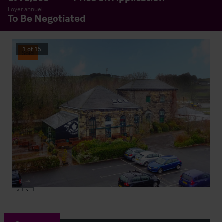
Loyer annuel
To Be Negotiated
1
of
15
Sold