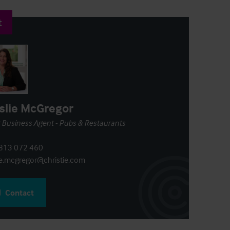
t
slie McGregor
 Business Agent - Pubs & Restaurants
813 072 460
ie.mcgregor@christie.com
Contact