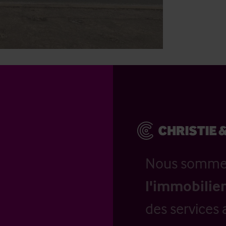
Nous somm
l'immobilier
des services 