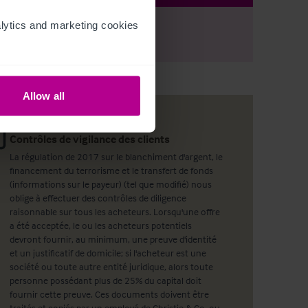
ytics and marketing cookies 
r
Register
to view full details
Allow all
Contrôles de vigilance des clients
La régulation de 2017 sur le blanchiment d'argent, le
financement du terrorisme et le transfert de fonds
(informations sur le payeur) (tel que modifié) nous
oblige à effectuer des contrôles de diligence
raisonnable sur tous les acheteurs. Lorsqu'une offre
a été acceptée, le ou les acheteurs potentiels
devront fournir, au minimum, une preuve d'identité
et un justificatif de domicile; si l'acheteur est une
société ou toute autre entité juridique, alors toute
personne possédant plus de 25% du capital doit
fournir cette preuve. Ces documents doivent être
traités et copiés par un employé de Christie & Co, ou