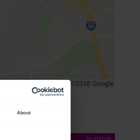
About
operty Details
Ref:
6467100