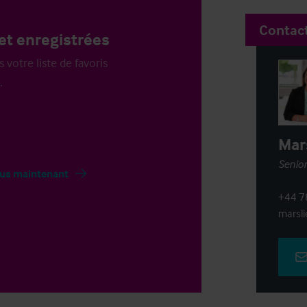
Contac
et enregistrées
votre liste de favoris
.
Mar
Senior
us maintenant
+44 7
marsl