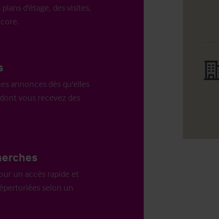
 plans d'étage, des visites,
ncore.
s
es annonces dès qu'elles
n dont vous recevez des
herches
our un accès rapide et
répertoriées selon un