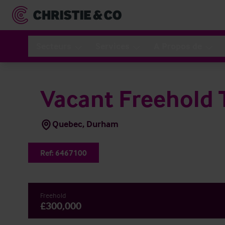
Secteurs
Services
A Propos de
Vacant Freehold
Quebec, Durham
Ref:
6467100
Freehold
£300,000