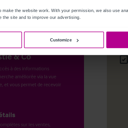
es pour
 make the website work. With your permission, we also use anal
.
Login
o
 the site and to improve our advertising.
Customize
tie & Co
ccès à des informations
erche améliorée via la vue
e, et vous permet de recevoir
étails
omplètes sur les ventes,