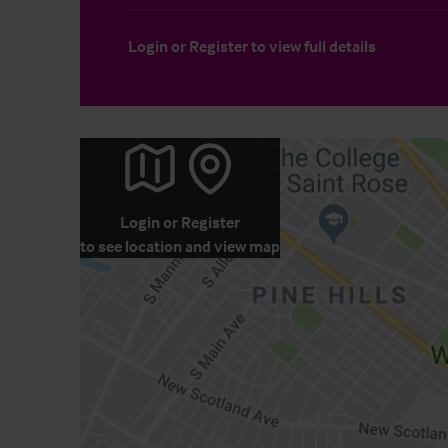
Login
or
Register
to view full details
Login
or
Register
to see location and view map