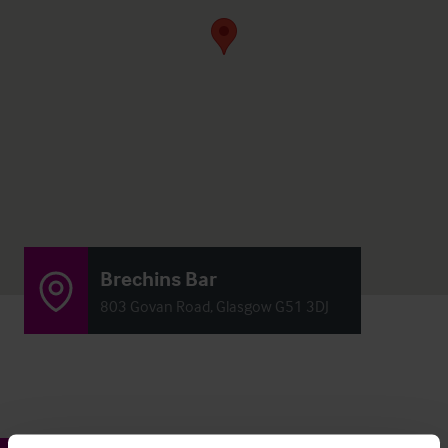
Brechins Bar
803 Govan Road, Glasgow G51 3DJ