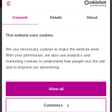
Ref:
6854053
Brechins Bar
Consent
Details
About
Localisation
This website uses cookies
.
We use necessary cookies to make the website work. 
With your permission, we also use analytics and 
Brechins Bar
Ref:
6854053
marketing cookies to understand how people use the site 
and to improve our advertising.
Télécharger le descriptif
Partager par email
Allow all
Customize
Contact