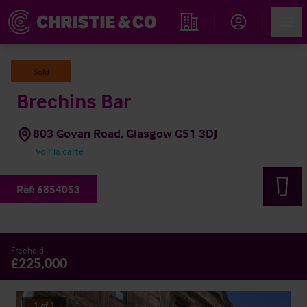
Account
Men
Rechercher un hôtel
Sold
Brechins Bar
803 Govan Road, Glasgow G51 3DJ
Voir la carte
Ref:
6854053
Freehold
£225,000
1
of
1